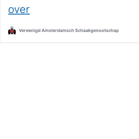
VAS
over
C4
delft
onderspit
Vereenigd Amsterdamsch Schaakgenootschap
tegen
MSK
C1