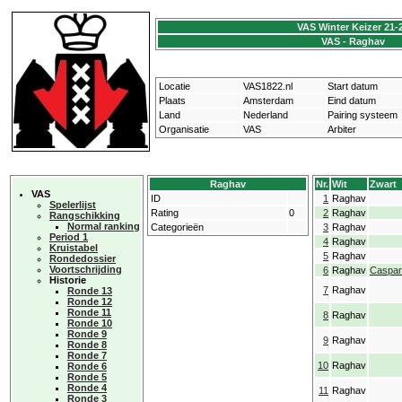
VAS Winter Keizer 21-
VAS - Raghav
Locatie
VAS1822.nl
Start datum
Plaats
Amsterdam
Eind datum
Land
Nederland
Pairing systeem
Organisatie
VAS
Arbiter
Raghav
Nr.
Wit
Zwart
VAS
ID
1
Raghav
Spelerlijst
Rating
0
2
Raghav
Rangschikking
Normal ranking
Categorieën
3
Raghav
Period 1
4
Raghav
Kruistabel
5
Raghav
Rondedossier
Voortschrijding
6
Raghav
Caspar
Historie
7
Raghav
Ronde 13
Ronde 12
Ronde 11
8
Raghav
Ronde 10
Ronde 9
9
Raghav
Ronde 8
Ronde 7
10
Raghav
Ronde 6
Ronde 5
Ronde 4
11
Raghav
Ronde 3