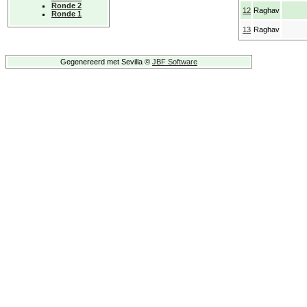
Ronde 2
12
Raghav
Ronde 1
13
Raghav
Gegenereerd met Sevilla ©
JBF Software