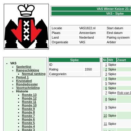
VAS Winter Keizer 21-
VAS - Sipke
Locatie
VAS1822.nl
Start datum
Plaats
Amsterdam
Eind datum
Land
Nederland
Pairing systeem
Organisatie
VAS
Arbiter
Sipke
Nr.
Wit
Zwart
VAS
ID
1
Sipke
Spelerlijst
Rating
1550
2
Sipke
Rangschikking
Normal ranking
Categorieën
3
Sipke
Period 1
4
Sipke
Kruistabel
5
Sipke
Rondedossier
Voortschrijding
6
Sipke
Historie
7
Sipke
Rob van 
Ronde 13
Ronde 12
8
Sipke
Ronde 11
Ronde 10
9
Sipke
Ronde 9
Ronde 8
10
Sipke
Ronde 7
Ronde 6
Ronde 5
11
Sipke
Ronde 4
Ronde 3