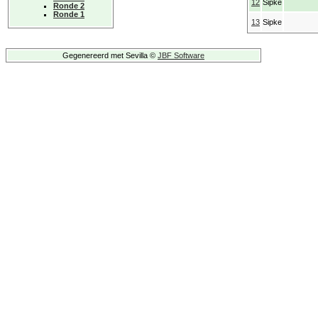
12
Sipke
Ronde 2
Ronde 1
13
Sipke
Gegenereerd met Sevilla ©
JBF Software