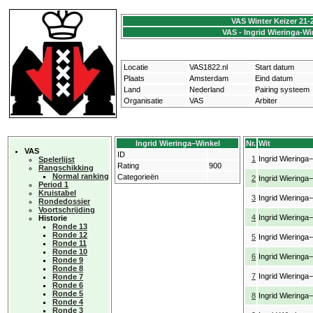
VAS Winter Keizer 21-
VAS - Ingrid Wieringa-Wi
Locatie
VAS1822.nl
Start datum
Plaats
Amsterdam
Eind datum
Land
Nederland
Pairing systeem
Organisatie
VAS
Arbiter
Ingrid Wieringa−Winkel
Nr.
Wit
VAS
ID
1
Ingrid Wieringa
Spelerlijst
Rating
900
Rangschikking
Normal ranking
Categorieën
2
Ingrid Wieringa
Period 1
Kruistabel
3
Ingrid Wieringa
Rondedossier
Voortschrijding
4
Ingrid Wieringa
Historie
Ronde 13
Ronde 12
5
Ingrid Wieringa
Ronde 11
Ronde 10
6
Ingrid Wieringa
Ronde 9
Ronde 8
7
Ingrid Wieringa
Ronde 7
Ronde 6
Ronde 5
8
Ingrid Wieringa
Ronde 4
Ronde 3