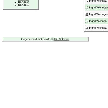
9
Ingrid Wieringa
Ronde 2
Ronde 1
10
Ingrid Wieringa
11
Ingrid Wieringa
12
Ingrid Wieringa
13
Ingrid Wieringa
Gegenereerd met Sevilla ©
JBF Software