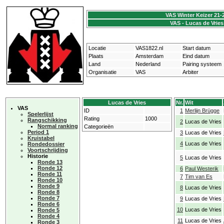
VAS Winter Keizer 21-
VAS - Lucas de Vries
Locatie
VAS1822.nl
Start datum
Plaats
Amsterdam
Eind datum
Land
Nederland
Pairing systeem
Organisatie
VAS
Arbiter
Lucas de Vries
Nr.
Wit
VAS
ID
1
Merlijn Brügge
Spelerlijst
Rating
1000
Rangschikking
2
Lucas de Vries
Normal ranking
Categorieën
Period 1
3
Lucas de Vries
Kruistabel
4
Lucas de Vries
Rondedossier
Voortschrijding
Historie
5
Lucas de Vries
Ronde 13
Ronde 12
6
Paul Westerik
Ronde 11
7
Tim van Es
Ronde 10
Ronde 9
8
Lucas de Vries
Ronde 8
Ronde 7
9
Lucas de Vries
Ronde 6
10
Lucas de Vries
Ronde 5
Ronde 4
11
Lucas de Vries
Ronde 3