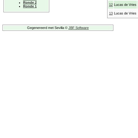
Ronde 2
12
Lucas de Vries
Ronde 1
13
Lucas de Vries
Gegenereerd met Sevilla ©
JBF Software