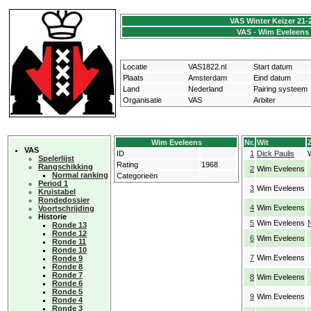
VAS Winter Keizer 21-
VAS - Wim Eveleens
Locatie
VAS1822.nl
Start datum
Plaats
Amsterdam
Eind datum
Land
Nederland
Pairing systeem
Organisatie
VAS
Arbiter
Wim Eveleens
Nr.
Wit
VAS
ID
1
Dick Paulis
Spelerlijst
Rating
1968
Rangschikking
2
Wim Eveleens
Normal ranking
Categorieën
Period 1
3
Wim Eveleens
Kruistabel
Rondedossier
4
Wim Eveleens
Voortschrijding
Historie
5
Wim Eveleens
Ronde 13
Ronde 12
6
Wim Eveleens
Ronde 11
Ronde 10
7
Wim Eveleens
Ronde 9
Ronde 8
Ronde 7
8
Wim Eveleens
Ronde 6
Ronde 5
9
Wim Eveleens
Ronde 4
Ronde 3