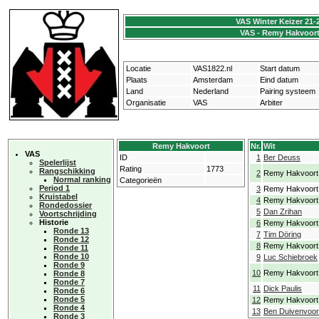
VAS Winter Keizer 21-
VAS - Remy Hakvoor
Locatie
VAS1822.nl
Start datum
Plaats
Amsterdam
Eind datum
Land
Nederland
Pairing systeem
Organisatie
VAS
Arbiter
Remy Hakvoort
Nr.
Wit
VAS
ID
1
Ber Deuss
Spelerlijst
Rating
1773
Rangschikking
2
Remy Hakvoort
Normal ranking
Categorieën
Period 1
3
Remy Hakvoort
Kruistabel
4
Remy Hakvoort
Rondedossier
5
Dan Zrihan
Voortschrijding
Historie
6
Remy Hakvoort
Ronde 13
7
Tim Döring
Ronde 12
8
Remy Hakvoort
Ronde 11
Ronde 10
9
Luc Schiebroek
Ronde 9
10
Remy Hakvoort
Ronde 8
Ronde 7
11
Dick Paulis
Ronde 6
Ronde 5
12
Remy Hakvoort
Ronde 4
13
Ben Duivenvoo
Ronde 3