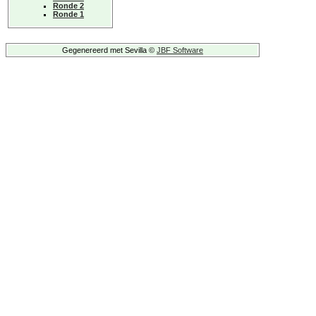
Ronde 2
Ronde 1
Gegenereerd met Sevilla ©
JBF Software