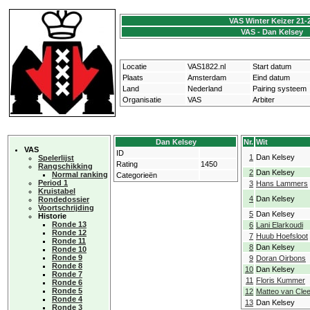
VAS Winter Keizer 21-
VAS - Dan Kelsey
Locatie
VAS1822.nl
Start datum
Plaats
Amsterdam
Eind datum
Land
Nederland
Pairing systeem
Organisatie
VAS
Arbiter
Dan Kelsey
Nr.
Wit
VAS
ID
1
Dan Kelsey
Spelerlijst
Rating
1450
Rangschikking
2
Dan Kelsey
Normal ranking
Categorieën
Period 1
3
Hans Lammers
Kruistabel
4
Dan Kelsey
Rondedossier
Voortschrijding
5
Dan Kelsey
Historie
Ronde 13
6
Lani Elarkoudi
Ronde 12
7
Huub Hoefsloot
Ronde 11
8
Dan Kelsey
Ronde 10
Ronde 9
9
Doran Oirbons
Ronde 8
10
Dan Kelsey
Ronde 7
11
Floris Kummer
Ronde 6
Ronde 5
12
Matteo van Clee
Ronde 4
13
Dan Kelsey
Ronde 3