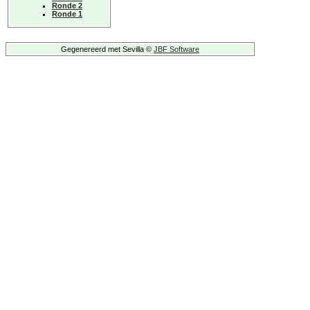
Ronde 2
Ronde 1
Gegenereerd met Sevilla ©
JBF Software