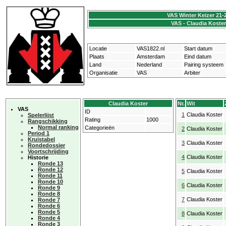
VAS Winter Keizer 21-
VAS - Claudia Koster
Locatie
VAS1822.nl
Start datum
Plaats
Amsterdam
Eind datum
Land
Nederland
Pairing systeem
Organisatie
VAS
Arbiter
Claudia Koster
Nr.
Wit
VAS
ID
1
Claudia Koster
Spelerlijst
Rating
1000
Rangschikking
Normal ranking
Categorieën
2
Claudia Koster
Period 1
Kruistabel
3
Claudia Koster
Rondedossier
Voortschrijding
4
Claudia Koster
Historie
Ronde 13
Ronde 12
5
Claudia Koster
Ronde 11
Ronde 10
6
Claudia Koster
Ronde 9
Ronde 8
7
Claudia Koster
Ronde 7
Ronde 6
Ronde 5
8
Claudia Koster
Ronde 4
Ronde 3