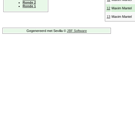
Ronde 2
Ronde 1
12
Maxim Mantel
13
Maxim Mantel
Gegenereerd met Sevilla ©
JBF Software