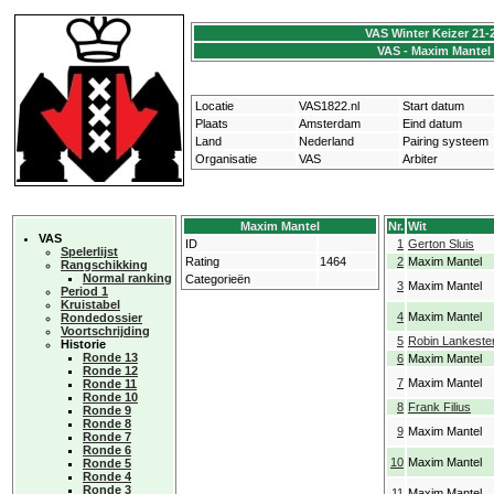
VAS Winter Keizer 21-
VAS - Maxim Mantel
Locatie
VAS1822.nl
Start datum
Plaats
Amsterdam
Eind datum
Land
Nederland
Pairing systeem
Organisatie
VAS
Arbiter
Maxim Mantel
Nr.
Wit
VAS
ID
1
Gerton Sluis
Spelerlijst
Rating
1464
2
Maxim Mantel
Rangschikking
Normal ranking
Categorieën
3
Maxim Mantel
Period 1
Kruistabel
4
Maxim Mantel
Rondedossier
Voortschrijding
5
Robin Lankeste
Historie
Ronde 13
6
Maxim Mantel
Ronde 12
7
Maxim Mantel
Ronde 11
Ronde 10
8
Frank Filius
Ronde 9
Ronde 8
9
Maxim Mantel
Ronde 7
Ronde 6
10
Maxim Mantel
Ronde 5
Ronde 4
Ronde 3
11
Maxim Mantel