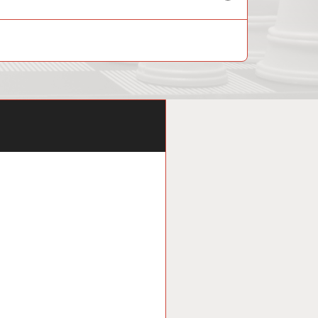
child
menu