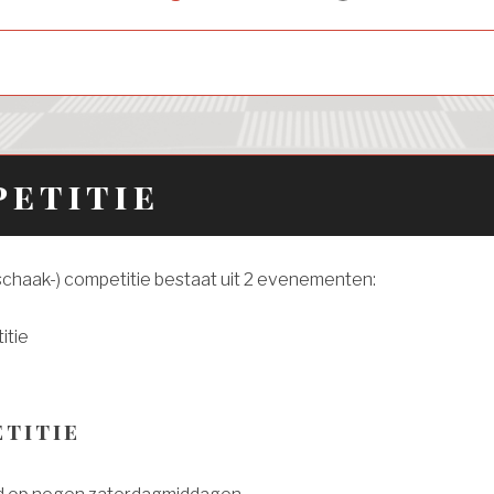
child
menu
petitie
schaak-) competitie bestaat uit 2 evenementen:
itie
titie