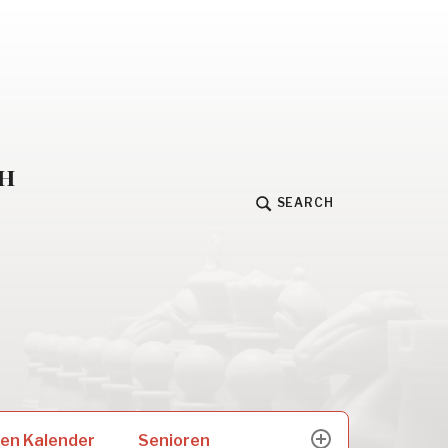
h
SEARCH
Senioren
en Kalender
expand