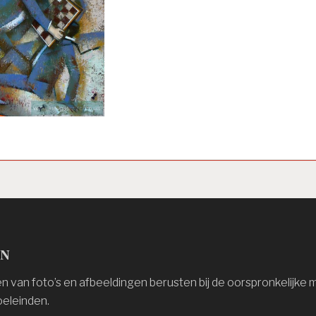
en
 van foto’s en afbeeldingen berusten bij de oorspronkelijke 
eleinden.