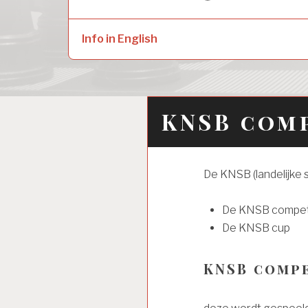
naar:
child
menu
Info in English
KNSB com
De KNSB (landelijke 
De KNSB compet
De KNSB cup
KNSB compe