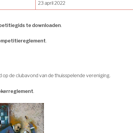
23 april 2022
etitiegids te downloaden
.
ompetitiereglement
.
 op de clubavond van de thuisspelende vereniging.
ekerreglement
.