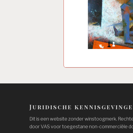
Juridische kennisgeving
Dit is een website zonder winstoogmerk. Rechten
door VAS voor toegestane non-commerciële do