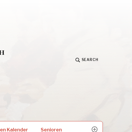
h
SEARCH
Senioren
en Kalender
expand