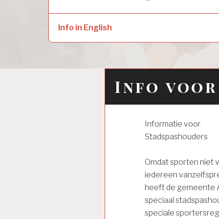
naar:
child
menu
Info in English
Info voo
Informatie voor
Stadspashouders
Omdat sporten niet 
iedereen vanzelfspre
heeft de gemeente
speciaal stadspasho
speciale sportersreg