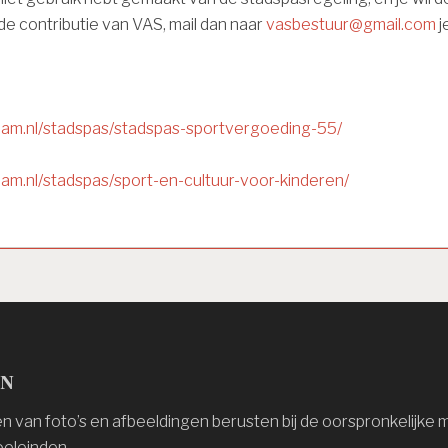
de contributie van VAS, mail dan naar
vasbestuur@gmail.com
j
am.nl/stadspas/stadspas-sportvergoeding-55/
am.nl/stadspas/sport-en-cultuur-voor-kinderen/
en
 van foto’s en afbeeldingen berusten bij de oorspronkelijke 
eleinden.