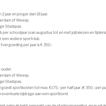
 2 jaar en jonger dan 18 jaar.
terdam of Weesp.
ige Stadspas.
b per schooljaar (van augustus tot en met juli) kiezen en tijdens 
 een andere sportclub.
tvergoeding per jaar is € 350,-
f ouder.
terdam of Weesp.
ige Stadspas.
edt sportkosten tot max. €175,- per half jaar. (€ 350,- per jaa
een eventuele bijdrage aan een sportbond.
g niet gebruik hebt gemaakt van de stadspasregeling, en je wil