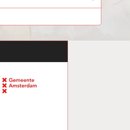
child
menu