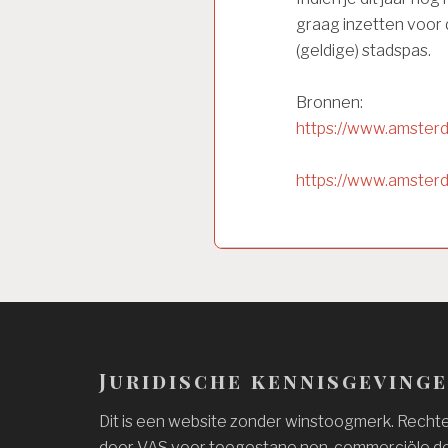
graag inzetten voor 
(geldige) stadspas.
Bronnen:
https://www.amsterd
https://www.amsterd
Juridische kennisgeving
Dit is een website zonder winstoogmerk. Rechten
door VAS voor toegestane non-commerciële do