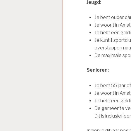
Jeugd
:
Je bent ouder dan
Je woont in Ams
Je hebt een geld
Je kunt 1 sportclu
overstappen naar
De maximale spor
Senioren:
Je bent 55 jaar o
Je woont in Ams
Je hebt een geld
De gemeente vergo
Dit is inclusief 
Indien je dit jaar no