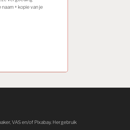
e naam + kopie van je
maker, VAS en/of Pixabay. Hergebruik