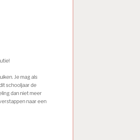
utie!
ruiken. Je mag als
it schooljaar de
eling dan niet meer
overstappen naar een