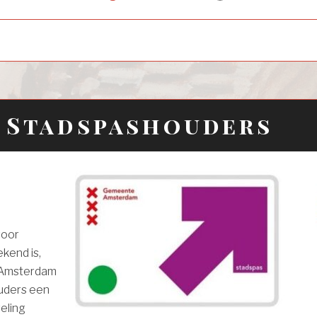
child
menu
r Stadspashouders
voor
kend is,
 Amsterdam
uders een
eling