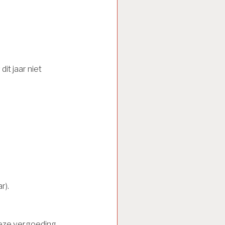
dit jaar niet
r).
 deze vergoeding