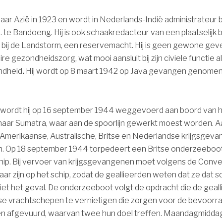
aar Azië in 1923 en wordt in Nederlands-Indië administrateur b
 te Bandoeng. Hij is ook schaakredacteur van een plaatselijk b
nt bij de Landstorm, een reservemacht. Hij is geen gewone ge
re gezondheidszorg, wat mooi aansluit bij zijn civiele functie al
ndheid
.
Hij wordt op 8 maart 1942 op Java gevangen genomen
 wordt hij op 16 september 1944 weggevoerd aan boord van h
naar Sumatra, waar aan de spoorlijn gewerkt moest worden. 
Amerikaanse, Australische, Britse en Nederlandse krijgsgev
. Op 18 september 1944 torpedeert een Britse onderzeeboo
chip. Bij vervoer van krijgsgevangenen moet volgens de Conv
aar zijn op het schip, zodat de geallieerden weten dat ze dat s
 niet het geval. De onderzeeboot volgt de opdracht die de gea
e vrachtschepen te vernietigen die zorgen voor de bevoorra
en afgevuurd, waarvan twee hun doel treffen. Maandagmidd