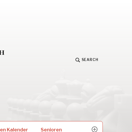
h
SEARCH
Senioren
en Kalender
expand