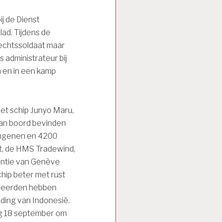
ij de Dienst
lad. Tijdens de
vechtssoldaat maar
s administrateur bij
 en in een kamp
et schip Junyo Maru,
Aan boord bevinden
angenen en 4200
t, de HMS Tradewind,
entie van Genève
chip beter met rust
llieerden hebben
ding van Indonesië.
ag 18 september om