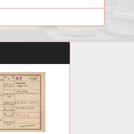
child
menu