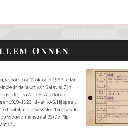
child
menu
illem Onnen
en
, geboren op 11 oktober 1899 te Mr.
ndië (in de buurt van Batavia). Zijn
nen (vader) en A.C.J.H. van Doorn
 jaren 1919–1923 lid van VAS. Hij speelt
rste tiental, met afwisselend succes. In
j op Wouwermanstraat 31 (De Pijp),
raat 170.