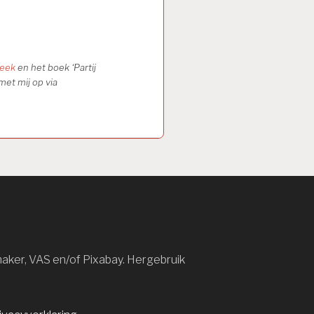
heek
en het boek ‘Partij
met mij op via
maker, VAS en/of Pixabay. Hergebruik