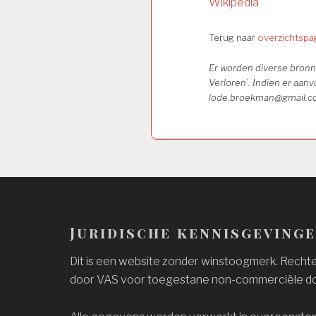
Wikipedia
Terug naar
overzichtspa
Er worden diverse bronne
Verloren’. Indien er aanv
lode.broekman@gmail.c
Juridische kennisgeving
Dit is een website zonder winstoogmerk. Rechten
door VAS voor toegestane non-commerciële do