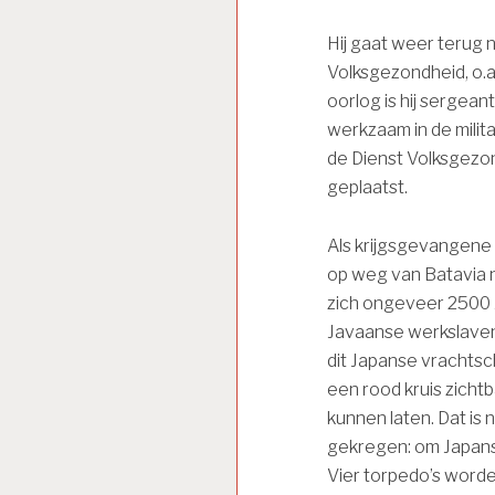
Hij gaat weer terug n
Volksgezondheid, o.a.
oorlog is hij sergea
werkzaam in de militai
de Dienst Volksgezo
geplaatst.
Als krijgsgevangene
op weg van Batavia 
zich ongeveer 2500 
Javaanse werkslaven
dit Japanse vrachts
een rood kruis zichtb
kunnen laten. Dat is
gekregen: om Japans
Vier torpedo’s word