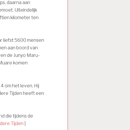
ps, daarna aan
moet. Uiteindelijk
ftien kilometer ten
r liefst 5600 mensen
enen aan boord van
ven de Junyo Maru-
n Muare komen
4 om het leven. Hij
ere Tijden heeft een
d die tijdens de
dere Tijden
|