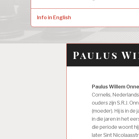
naar:
child
menu
Info in English
Paulus W
Paulus Willem Onn
Cornelis, Nederlands-I
ouders zijn S.R.J. On
(moeder). Hij is in de
in die jaren in het ee
die periode woont hi
later Sint Nicolaasst