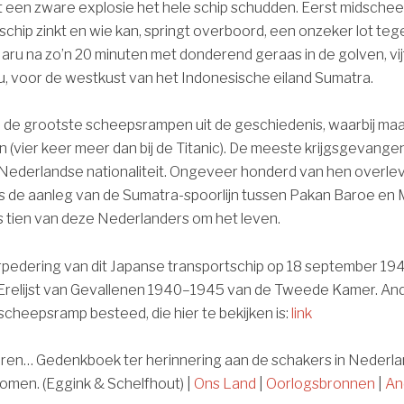
 een zware explosie het hele schip schudden. Eerst midschee
chip zinkt en wie kan, springt overboord, een onzeker lot tege
aru na zo’n 20 minuten met donderend geraas in de golven, vij
, voor de westkust van het Indonesische eiland Sumatra.
 de grootste scheepsrampen uit de geschiedenis, waarbij maa
(vier keer meer dan bij de Titanic). De meeste krijgsgevang
 Nederlandse nationaliteit. Ongeveer honderd van hen overle
s de aanleg van de Sumatra-spoorlijn tussen Pakan Baroe e
 tien van deze Nederlanders om het leven.
orpedering van dit Japanse transportschip op 18 september 194
 Erelijst van Gevallenen 1940–1945 van de Tweede Kamer. And
scheepsramp besteed, die hier te bekijken is:
link
rloren… Gedenkboek ter herinnering aan de schakers in Nederlan
omen. (Eggink & Schelfhout) |
Ons Land
|
Oorlogsbronnen
|
An