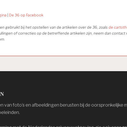
gina
|
De 36 op Facebook
n gebruikt bij het opstellen van de artikelen over de 36, zoals
de cartot
ullingen of correcties op de betreffende artikelen zijn, neem dan contact 
om.
en
 van foto’s en afbeeldingen berusten bij de oorspronkelijke 
eleinden.