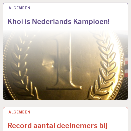
ALGEMEEN
2 MEI 2021
Khoi is Nederlands Kampioen!
ALGEMEEN
18 APR 2021
Record aantal deelnemers bij