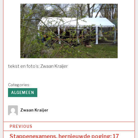
tekst en foto’s: Zwaan Kraijer
Categories:
ALGEMEEN
Author
Zwaan Kraijer
Bericht
PREVIOUS
navigatie
Stappenexamens, hernieuwde poging: 17