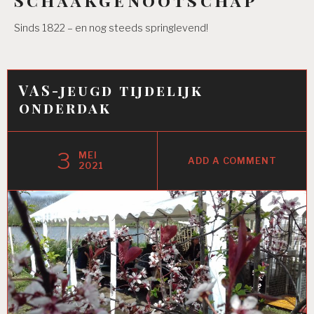
Sinds 1822 – en nog steeds springlevend!
VAS-jeugd tijdelijk
onderdak
3
MEI
ADD A COMMENT
2021