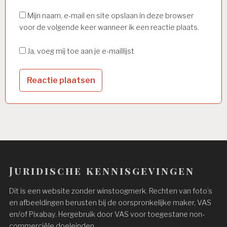
Mijn naam, e-mail en site opslaan in deze browser
voor de volgende keer wanneer ik een reactie plaats.
Ja, voeg mij toe aan je e-maillijst
Juridische kennisgevingen
Dit is een website zonder winstoogmerk. Rechten van foto’s
en afbeeldingen berusten bij de oorspronkelijke maker, VAS
en/of Pixabay. Hergebruik door VAS voor toegestane non-
commerciële doeleinden.