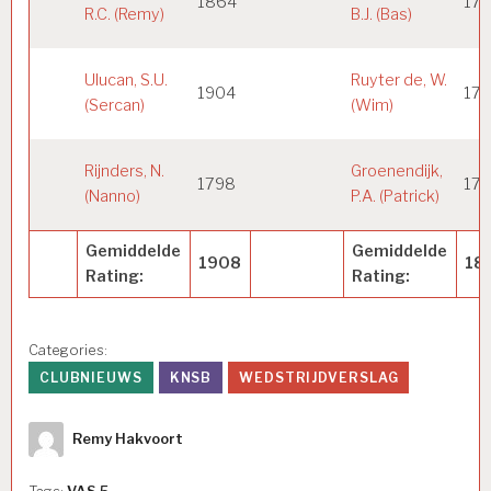
1864
17
R.C. (Remy)
B.J. (Bas)
Ulucan, S.U.
Ruyter de, W.
1904
17
(Sercan)
(Wim)
Rijnders, N.
Groenendijk,
1798
17
(Nanno)
P.A. (Patrick)
Gemiddelde
Gemiddelde
1908
18
Rating:
Rating:
Categories:
CLUBNIEUWS
KNSB
WEDSTRIJDVERSLAG
Author
Remy Hakvoort