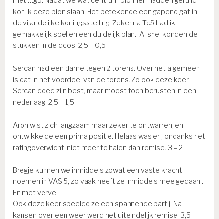
met …g5. Nadat we wat centrum pionnen hadden geruild,
kon ik deze pion slaan. Het betekende een gapend gat in
de vijandelijke koningsstelling. Zeker na Tc5 had ik
gemakkelijk spel en een duidelijk plan. Al snel konden de
stukken in de doos. 2,5 – 0,5
Sercan had een dame tegen 2 torens. Over het algemeen
is dat in het voordeel van de torens. Zo ook deze keer.
Sercan deed zijn best, maar moest toch berusten in een
nederlaag. 2,5 – 1,5
Aron wist zich langzaam maar zeker te ontwarren, en
ontwikkelde een prima positie. Helaas was er , ondanks het
ratingoverwicht, niet meer te halen dan remise. 3 – 2
Bregje kunnen we inmiddels zowat een vaste kracht
noemen in VAS 5, zo vaak heeft ze inmiddels mee gedaan .
En met verve.
Ook deze keer speelde ze een spannende partij. Na
kansen over een weer werd het uiteindelijk remise. 3,5 –