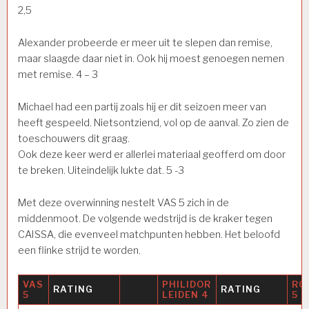
2,5
Alexander probeerde er meer uit te slepen dan remise,
maar slaagde daar niet in. Ook hij moest genoegen nemen
met remise. 4 – 3
Michael had een partij zoals hij er dit seizoen meer van
heeft gespeeld. Nietsontziend, vol op de aanval. Zo zien de
toeschouwers dit graag.
Ook deze keer werd er allerlei materiaal geofferd om door
te breken. Uiteindelijk lukte dat. 5 -3
Met deze overwinning nestelt VAS 5 zich in de
middenmoot. De volgende wedstrijd is de kraker tegen
CAISSA, die evenveel matchpunten hebben. Het beloofd
een flinke strijd te worden.
VAS
PHILIDOR
RO
RATING
RATING
5
LEIDEN 4
5