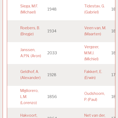
Siega, M.F.
Tidestav, G.
1948
187
(Michael)
(Gabriel)
Roebers, B.
Veen van, M.
1934
18
(Bregje)
(Maarten)
Vergeer,
Janssen,
2033
M.M.J.
18
A.P.N. (Aron)
(Michiel)
Geldhof, A.
Fakkert, E.
1928
17
(Alexander)
(Erwin)
Migliorero,
Oudshoorn,
L.M.
1856
18
P. (Paul)
(Lorenzo)
Hakvoort,
Net van der,