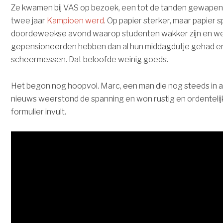
Ze kwamen bij VAS op bezoek, een tot de tanden gewapen
twee jaar
Kampioen werd
. Op papier sterker, maar papier s
doordeweekse avond waarop studenten wakker zijn en w
gepensioneerden hebben dan al hun middagdutje gehad en 
scheermessen. Dat beloofde weinig goeds.
Het begon nog hoopvol. Marc, een man die nog steeds in 
nieuws weerstond de spanning en won rustig en ordentelij
formulier invult.