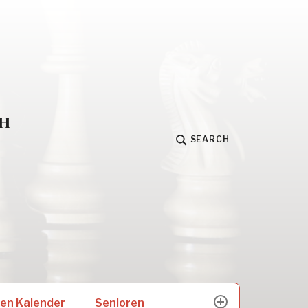
h
SEARCH
Senioren
en Kalender
expand