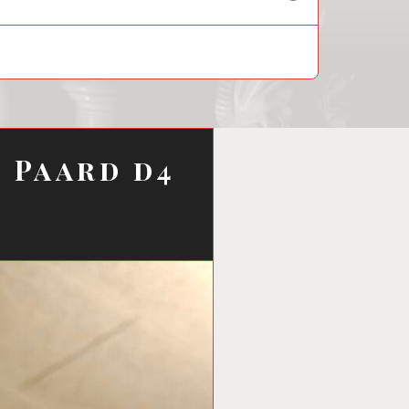
child
menu
n Paard d4