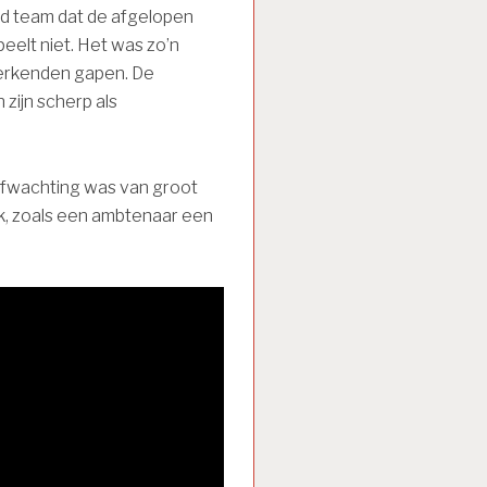
d team dat de afgelopen
peelt niet. Het was zo’n
erkenden gapen. De
zijn scherp als
afwachting was van groot
k, zoals een ambtenaar een