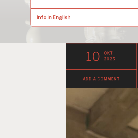
naar:
child
menu
Info in English
10
OKT
2025
ADD A COMMENT