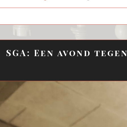
child
menu
SGA: Een avond tege