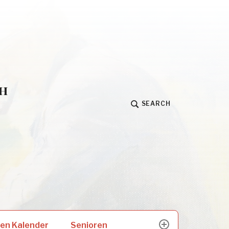
h
SEARCH
Senioren
en Kalender
expand