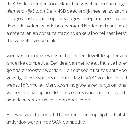
de SGA de kalender door elkaar had geschud en daarna ge
niemand kijkt toch
. De KNSB deed vrolijk mee, en zo zat m
Hoogovenstoernooi opeens opgescheept met een overvo
dezelfde weken waarin hardwerkend Nederland aan jaarcijf
ambtenaren en consultants zich van kerstborrel naar kerst
dus vanzelf overschaakt.
Vier dagen na deze wedstrijd moesten dezelfde spelers 
landelijke competitie. Een deel van hen kreeg thuis te hor
gemaakt moesten worden — en dat soort keuzes pakt voo
gunstig uit. Alle spelers die zaterdag in VAS 1 zouden vers
wedstrijdformulier. Marc kwam nog wel even langs om ons
we het er maar op houden dat ze druk waren met de voor
naar de meesterklasse. Hoop doet leven.
Het was voor het eerst dit seizoen — en hopelijk het laatst
underdog waren in de SGA-competitie.