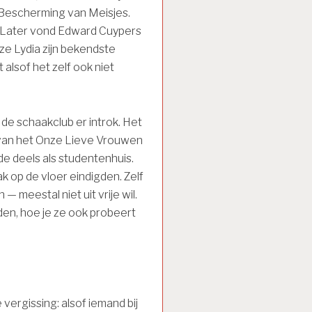
 Bescherming van Meisjes.
 Later vond Edward Cuypers
ize Lydia zijn bekendste
lsof het zelf ook niet
de schaakclub er introk. Het
van het Onze Lieve Vrouwen
e deels als studentenhuis.
k op de vloer eindigden. Zelf
 meestal niet uit vrije wil.
den, hoe je ze ook probeert
vergissing: alsof iemand bij