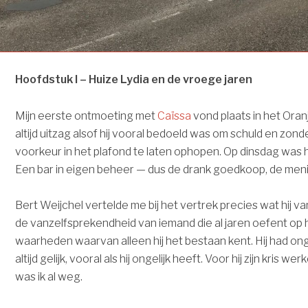
Hoofdstuk I – Huize Lydia en de vroege jaren
Mijn eerste ontmoeting met
Caïssa
vond plaats in het Oran
altijd uitzag alsof hij vooral bedoeld was om schuld en zonde
voorkeur in het plafond te laten ophopen. Op dinsdag was h
Een bar in eigen beheer — dus de drank goedkoop, de men
Bert Weijchel vertelde me bij het vertrek precies wat hij v
de vanzelfsprekendheid van iemand die al jaren oefent op 
waarheden waarvan alleen hij het bestaan kent. Hij had onge
altijd gelijk, vooral als hij ongelijk heeft. Voor hij zijn kris we
was ik al weg.