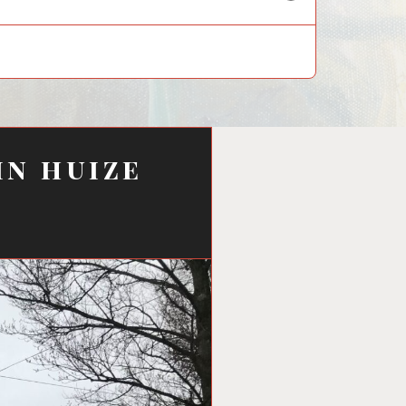
child
menu
in huize