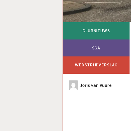
CLUBNIEUWS
SGA
WEDSTRIJDVERSLAG
Author
Joris van Vuure