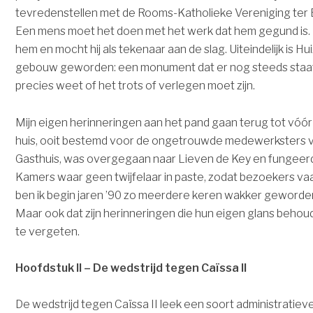
tevredenstellen met de Rooms-Katholieke Vereniging ter
Een mens moet het doen met het werk dat hem gegund is.
hem en mocht hij als tekenaar aan de slag. Uiteindelijk is Hu
gebouw geworden: een monument dat er nog steeds staat a
precies weet of het trots of verlegen moet zijn.
Mijn eigen herinneringen aan het pand gaan terug tot vóór 
huis, ooit bestemd voor de ongetrouwde medewerksters 
Gasthuis, was overgegaan naar Lieven de Key en fungeerd
Kamers waar geen twijfelaar in paste, zodat bezoekers vaa
ben ik begin jaren ’90 zo meerdere keren wakker geworden —
Maar ook dat zijn herinneringen die hun eigen glans behou
te vergeten.
Hoofdstuk II – De wedstrijd tegen Caïssa II
De wedstrijd tegen Caïssa II leek een soort administratieve 