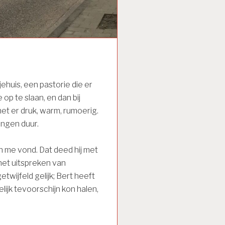
jehuis, een pastorie die er
 op te slaan, en dan bij
et er druk, warm, rumoerig.
ingen duur.
an me vond. Dat deed hij met
het uitspreken van
twijfeld gelijk; Bert heeft
rkelijk tevoorschijn kon halen,