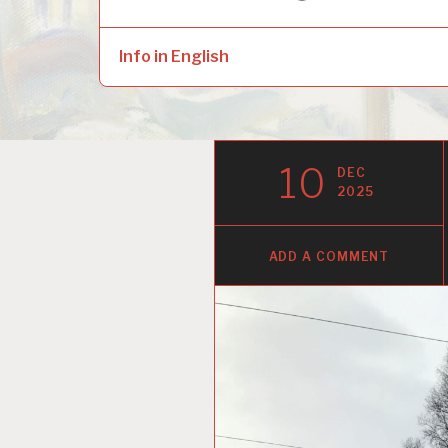
naar:
child
menu
Info in English
10
DEC
2025
ADD A COMMENT