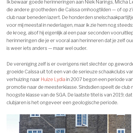
Ik bewaar goede herinneringen aan Niek Narings, Micha Lew
die andere grootheden die Caïssa omhoogtilden — of op z
club naar beneden lazert. De honderden snelschaakpartijt
voor mij meestal in nederlagen, maar ik zie hem nog steeds
de kroeg, alsof hij eigenlijk al een paar seconden vooruitlie
herinneringen die je er vooral aan herinneren dat je zelf ou
is weer iets anders — maar wel ouder.
De vereniging zelf is er overigens niet slechter op geworden
groeide Caïssa uit tot een van de serieuze schaakclubs v
verhuizing naar
Huize Lydia
in 2007 begon een periode van 
promotie naar de meesterklasse. Sindsdien speelt de club
hoogste klasse van de SGA. De laatste titel is van 2019; dat 
clubjaren is het ongeveer een geologische periode.