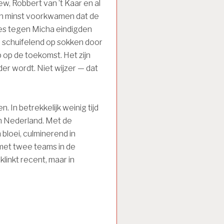
, Robbert van ’t Kaar en al
’n minst voorkwamen dat de
jes tegen Micha eindigden
: schuifelend op sokken door
p op de toekomst. Het zijn
der wordt. Niet wijzer — dat
. In betrekkelijk weinig tijd
an Nederland. Met de
bloei, culminerend in
 met twee teams in de
klinkt recent, maar in