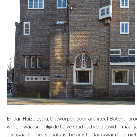
En dan Huize Lydia. Ontworpen door architect Boterenbroo
wereld waarschijnlijk de halve stad had verbouwd — maar ja, 
partijkaart. In het socialistische Amsterdam kwam hij er niet