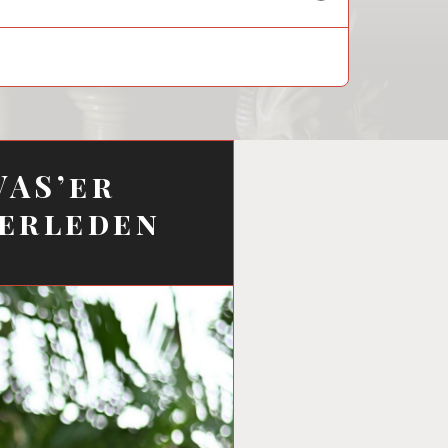
child
menu
VAS’er
verleden