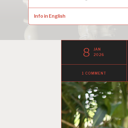
naar:
child
menu
Info in English
8
JAN
2026
1 COMMENT