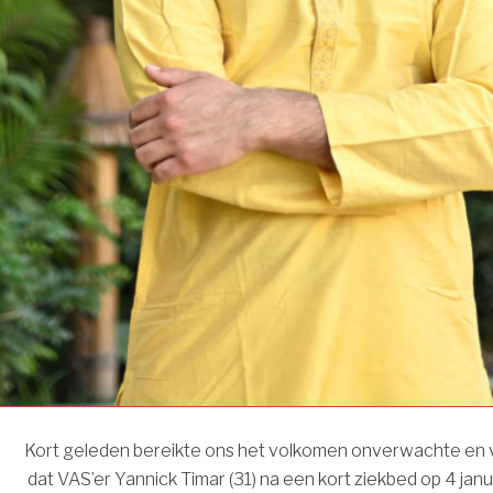
Kort geleden bereikte ons het volkomen onverwachte en ve
dat VAS’er Yannick Timar (31) na een kort ziekbed op 4 januar