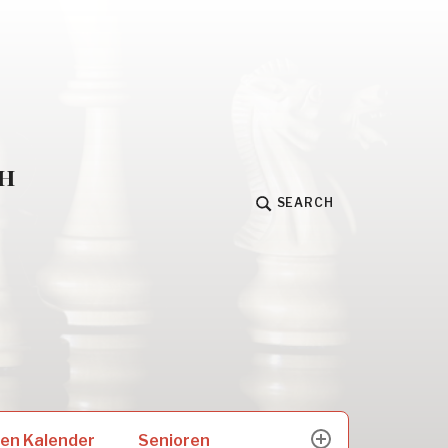
h
SEARCH
Senioren
en Kalender
expand