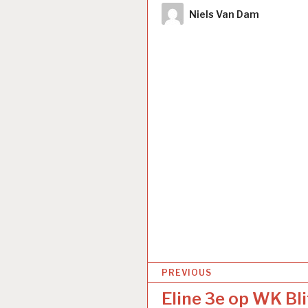
Author
Niels Van Dam
Bericht
PREVIOUS
navigatie
Eline 3e op WK Bli