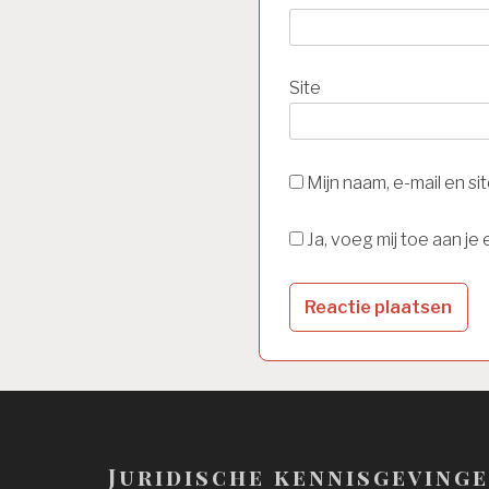
Site
Mijn naam, e-mail en s
Ja, voeg mij toe aan je e
Juridische kennisgeving