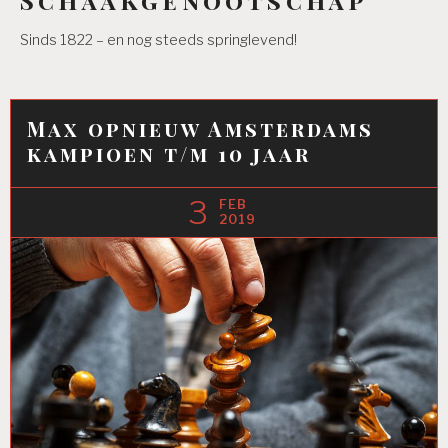
Sinds 1822 – en nog steeds springlevend!
Max opnieuw Amsterdams
kampioen t/m 10 jaar
3
FEB
2019