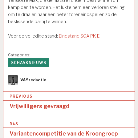
Tenslotte Max, die de laatste ronde moest winnen om
kampioen te worden. Het lukte hem een verloren stelling
om te draaien naar een beter toreneindspel en zo de
beslissende partij te winnen.
Voor de volledige stand:
Eindstand SGA PK E
.
Categories:
SCHAAKNIEUWS
Author
VASredactie
Bericht
PREVIOUS
navigatie
Vrijwilligers gevraagd
NEXT
Variantencompetitie van de Kroongroep