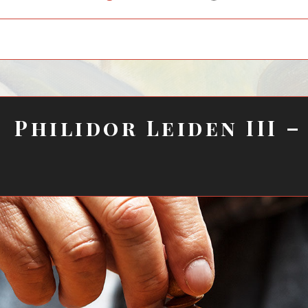
child
menu
Philidor Leiden III – 