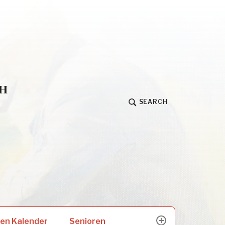
h
SEARCH
Senioren
en Kalender
expand