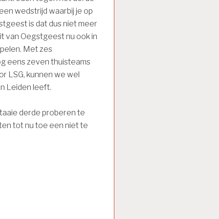
 een wedstrijd waarbij je op
stgeest is dat dus niet meer
teit van Oegstgeest nu ook in
pelen. Met zes
og eens zeven thuisteams
oor LSG, kunnen we wel
n Leiden leeft.
taaie derde proberen te
en tot nu toe een niet te