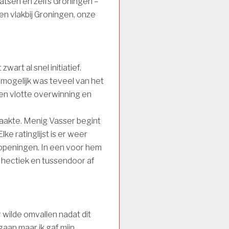
atsen en zelfs Groningen –
en vlakbij Groningen, onze
art al snel initiatief.
 mogelijk was teveel van het
en vlotte overwinning en
maakte. Menig Vasser begint
ke ratinglijst is er weer
e openingen. In een voor hem
le hectiek en tussendoor af
 wilde omvallen nadat dit
gaan maar ik gaf mijn