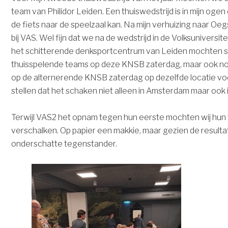
team van Philidor Leiden. Een thuiswedstrijd is in mijn ogen
de fiets naar de speelzaal kan. Na mijn verhuizing naar Oeg
bij VAS. Wel fijn dat we na de wedstrijd in de Volksuniversi
het schitterende denksportcentrum van Leiden mochten s
thuisspelende teams op deze KNSB zaterdag, maar ook n
op de alternerende KNSB zaterdag op dezelfde locatie v
stellen dat het schaken niet alleen in Amsterdam maar ook i
Terwijl VAS2 het opnam tegen hun eerste mochten wij hun 
verschalken. Op papier een makkie, maar gezien de resultat
onderschatte tegenstander.