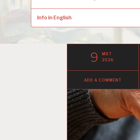
naar:
child
menu
Info in English
9
MRT
2026
ADD A COMMENT