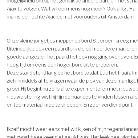
mogelijkheid om op het gemak de andere partijen, het scha
Ajax te volgen. Wat wil een mens nog meer? Ook al ligt Har
man is een echte Ajacied met voorouders uit Amsterdam.
Onze kleine jongetjes mepper op bord 8, Jeroen, kreeg met zw
Uiteindelijk bleek een paardfork die op meerdere manieren
goede aangezien het paard het ook nog ging overleven. E
hoog tijd om eens een hoger bord uit te proberen.
Deze stand stond lang op het bord totdat Luc het fraai af
zich inmiddels af te vragen waar de piek van deze man ligt. El
groei. Hij begint nu zelfs al te experimenteren met nieuw
nieuwe stelling wist hij fijn de nuances te vinden tussen al
en toe materiaal mee te snoepen. En zeer verdiend punt.
Ikzelf mocht weer eens met wit kijken of mijn tegenstander
met zwart twee keer niet gelukt was. Het leek heel vlot te 