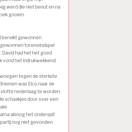
ig werd die niet benut en na
oek gooien.
el bereikt gewonnen
en gewonnen toreneindspel
r. David had het het goed
Ik vond het indrukwekkend.
zwoegen tegen de sterkste
 Briemen was Elco naar de
 vlotte nederlaag te worden.
n de schaakjes door over een
aaie
aarna alsnog het onderspit
partij nog niet gevonden