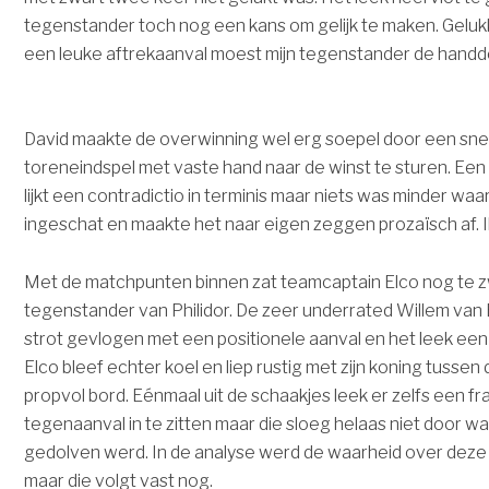
tegenstander toch nog een kans om gelijk te maken. Gelukk
een leuke aftrekaanval moest mijn tegenstander de handd
David maakte de overwinning wel erg soepel door een sn
toreneindspel met vaste hand naar de winst te sturen. E
lijkt een contradictio in terminis maar niets was minder waa
ingeschat en maakte het naar eigen zeggen prozaïsch af. 
Met de matchpunten binnen zat teamcaptain Elco nog te 
tegenstander van Philidor. De zeer underrated Willem van
strot gevlogen met een positionele aanval en het leek een
Elco bleef echter koel en liep rustig met zijn koning tusse
propvol bord. Eénmaal uit de schaakjes leek er zelfs een fr
tegenaanval in te zitten maar die sloeg helaas niet door w
gedolven werd. In de analyse werd de waarheid over deze 
maar die volgt vast nog.