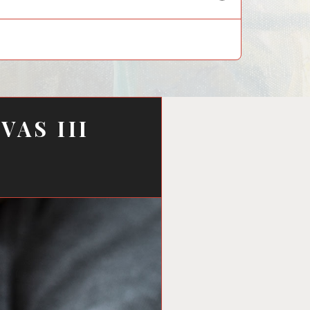
child
menu
VAS III