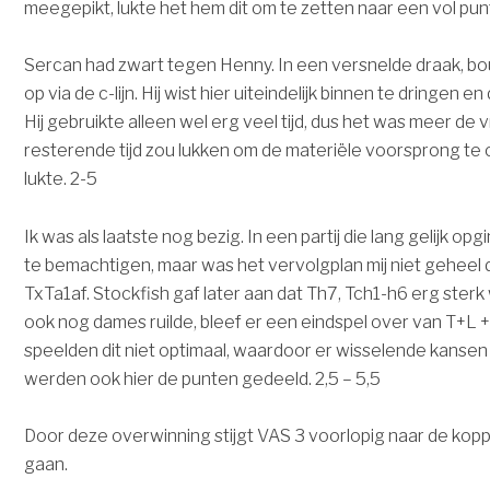
meegepikt, lukte het hem dit om te zetten naar een vol punt
Sercan had zwart tegen Henny. In een versnelde draak, 
op via de c-lijn. Hij wist hier uiteindelijk binnen te dringen e
Hij gebruikte alleen wel erg veel tijd, dus het was meer de
resterende tijd zou lukken om de materiële voorsprong te 
lukte. 2-5
Ik was als laatste nog bezig. In een partij die lang gelijk opging
te bemachtigen, maar was het vervolgplan mij niet geheel dui
TxTa1af. Stockfish gaf later aan dat Th7, Tch1-h6 erg ster
ook nog dames ruilde, bleef er een eindspel over van T+L +
speelden dit niet optimaal, waardoor er wisselende kansen 
werden ook hier de punten gedeeld. 2,5 – 5,5
Door deze overwinning stijgt VAS 3 voorlopig naar de koppo
gaan.