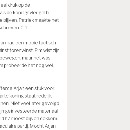
veel druk op de
s de koningsvleugel bij
 blijven. Patriek maakte het
schreven. 0-1
maan had een mooie tactisch
st torenwinst. Pim wist zijn
e bewegen, maar het was
Pim probeerde het nog wel,
fferde Arjan een stuk voor
arte koning staat redelijk
nen. Niet veel later gevolgd
ijn geïnvesteerde materiaal
d h7 moest blijven dekken).
taculaire partij. Mocht Arjan