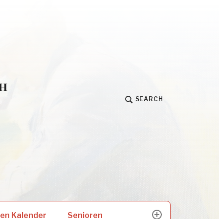
h
SEARCH
Senioren
en Kalender
expand