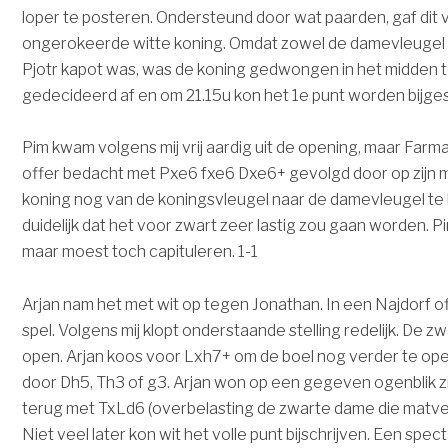
loper te posteren. Ondersteund door wat paarden, gaf dit 
ongerokeerde witte koning. Omdat zowel de damevleugel al
Pjotr kapot was, was de koning gedwongen in het midden te
gedecideerd af en om 21.15u kon het 1e punt worden bijge
Pim kwam volgens mij vrij aardig uit de opening, maar Far
offer bedacht met Pxe6 fxe6 Dxe6+ gevolgd door op zijn min
koning nog van de koningsvleugel naar de damevleugel t
duidelijk dat het voor zwart zeer lastig zou gaan worden. 
maar moest toch capituleren. 1-1
Arjan nam het met wit op tegen Jonathan. In een Najdorf o
spel. Volgens mij klopt onderstaande stelling redelijk. De zw
open. Arjan koos voor Lxh7+ om de boel nog verder te ope
door Dh5, Th3 of g3. Arjan won op een gegeven ogenblik z
terug met TxLd6 (overbelasting de zwarte dame die matvel
Niet veel later kon wit het volle punt bijschrijven. Een spec