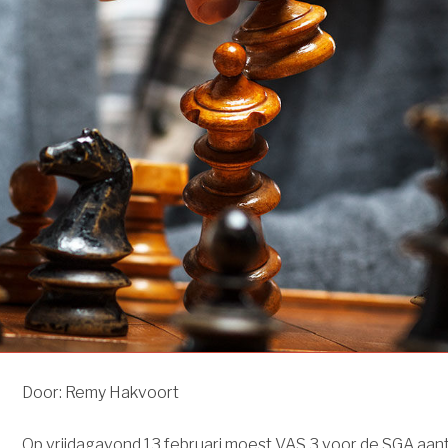
Door: Remy Hakvoort
Op vrijdagavond 13 februari moest VAS 3 voor de SGA aan