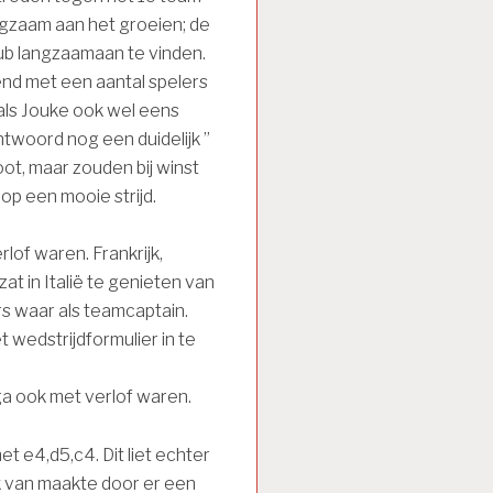
ngzaam aan het groeien; de
lub langzaamaan te vinden.
nd met een aantal spelers
oals Jouke ook wel eens
antwoord nog een duidelijk ”
t, maar zouden bij winst
op een mooie strijd.
lof waren. Frankrijk,
t in Italië te genieten van
s waar als teamcaptain.
t wedstrijdformulier in te
ga ook met verlof waren.
t e4,d5,c4. Dit liet echter
k van maakte door er een