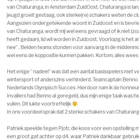
van Chaturanga, in Amsterdam ZuidOost. Chaturanga is la
jeugd groeit gestaag, ook sterke(re) schakers weten de c
Aangezien ondergetekende woont in Zuidoost en is bevrie
van Chaturanga, wordt mij wel eens gevraagd of ik niet (z
heeft gedaan), lid wil worden in Zuidoost. Voorlopig is het 
nee” . Beiden teams stonden voor aanvang in de middenmoo
wel eens de koppositie kunnen pakken. Kortom; alles wees 
Het enige ” nadeel” was dat een aantal basisspelers met ver
wintersport of anderszins verhinderd. Teamcaptain Benno za
Nederlands Olympisch Succes. Hierdoor nam ik de honneur
Invallers had Benno al geregeld, dus mijn enige taak was he
vullen. Dit lukte voortreffelijk
In ons voordeel sprak dat 2 sterke schakers van Chaturan
Patriek speelde tegen Pjotr, die koos voor een opstelling me
een groot gat achter op d4, waar Patriek dankbaar gebrui