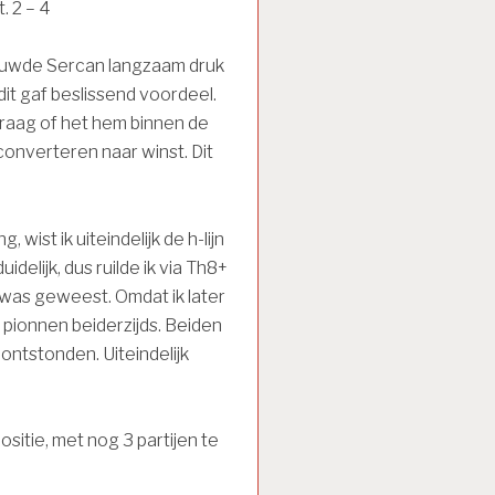
. 2 – 4
bouwde Sercan langzaam druk
n dit gaf beslissend voordeel.
 vraag of het hem binnen de
converteren naar winst. Dit
, wist ik uiteindelijk de h-lijn
delijk, dus ruilde ik via Th8+
k was geweest. Omdat ik later
 pionnen beiderzijds. Beiden
ontstonden. Uiteindelijk
sitie, met nog 3 partijen te