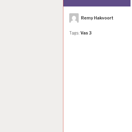
Author
Remy Hakvoort
Tags:
Vas 3