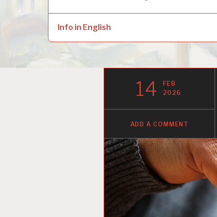
naar:
child
menu
Info in English
14
FEB
2026
ADD A COMMENT