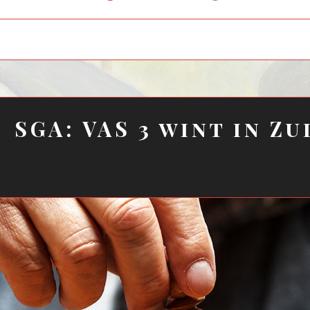
child
menu
SGA: VAS 3 wint in Z