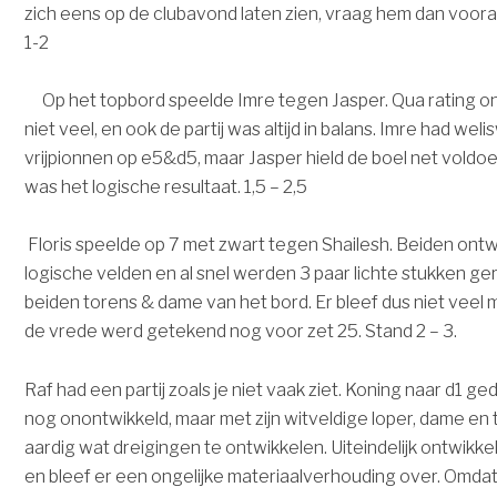
zich eens op de clubavond laten zien, vraag hem dan vooral
1-2
Op het topbord speelde Imre tegen Jasper. Qua rating on
niet veel, en ook de partij was altijd in balans. Imre had we
vrijpionnen op e5&d5, maar Jasper hield de boel net vold
was het logische resultaat. 1,5 – 2,5
Floris speelde op 7 met zwart tegen Shailesh. Beiden ont
logische velden en al snel werden 3 paar lichte stukken g
beiden torens & dame van het bord. Er bleef dus niet veel m
de vrede werd getekend nog voor zet 25. Stand 2 – 3.
Raf had een partij zoals je niet vaak ziet. Koning naar d1 g
nog onontwikkeld, maar met zijn witveldige loper, dame en t
aardig wat dreigingen te ontwikkelen. Uiteindelijk ontwikk
en bleef er een ongelijke materiaalverhouding over. Omdat