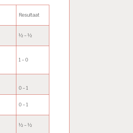
Resultaat
½ – ½
1 – 0
0 – 1
0 – 1
½ – ½