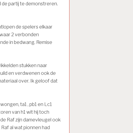
 de partij te demonstreren.
tlopen de spelers elkaar
liswaar 2 verbonden
oende in bedwang. Remise
wikkelden stukken naar
eruild en verdwenen ook de
ateriaal over. Ik geloof dat
edwongen, ta1 , pb1 en Lc1
oren van h1 wit hij toch
elde Raf zijn damevleugel ook
 Raf al wat pionnen had