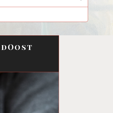
child
menu
uidOost