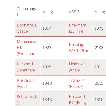
Chaturanga
rating
VAS 3
rating
1
Boonstra, J.
Uitermark,
1954
1979
(Jasper)
I.D. (Imre)
Mohammad,
Haselager,
F.J.
1923
2133
W.F.G. (Pim)
(Farmaan)
Nie van, J.
Linker, A.J.
1925
1991
(Jonathan)
(Arjan)
Nie van, P.I.
Tromp, P.
1843
2015
(Pjotr)
(Patriek)
Schroten, J.
Hakvoort,
1848
1811
(Jan)
R.C. (Remy)