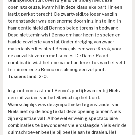
teamgenoot Jort overtuigend versloeg met deze
openingskeuze, kwam hij in deze klassieke partij in een
lastig parket terecht. De zwartveldige loper van zijn
tegenstander was een enorme doorn in zijn stelling; in
haar eentje hield zij Benno’s beide torens in bedwang.
Desalniettemin wist Benno om haar heen te spelen en
haalde cavalerie van stal. Onder dreiging van zwaar
materiaalverlies bleef Benno, als een ware Kozak, voor
de aanval kiezen en met succes. De Dame-Paard
combinatie wist het ene na het andere stuk van het veld
te ruimen en zo Benno ons alsnog een vol punt.
Tussenstand: 2-0
.
In groot contrast met Benno’s partij kwam er bij
Niels
een ruil variant van het Slavisch op het bord.
Waarschijnlijk was de sympathieke tegenstander van
Niels niet op de hoogte dat deze opening binnen Niels
zijn expertise valt. Alhoewel er weinig spectaculaire
combinaties te bewonderen vielen; slaagde Niels erin de
duimschroeven beetje bij beetje aan te draaien. Het