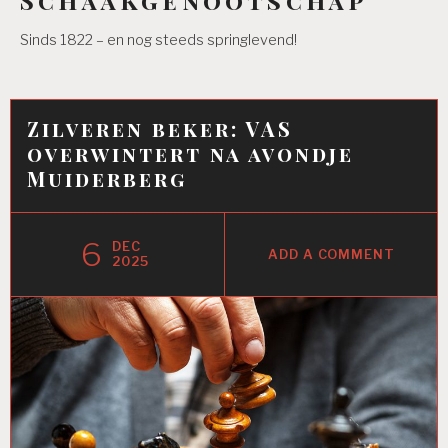
Sinds 1822 – en nog steeds springlevend!
Zilveren beker: VAS
overwintert na avondje
Muiderberg
6
DEC
ADD A COMMENT
2025