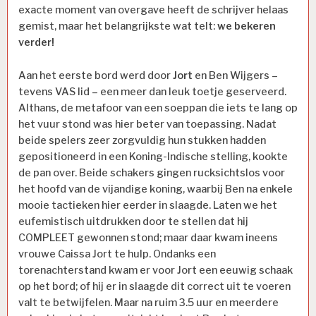
exacte moment van overgave heeft de schrijver helaas
gemist, maar het belangrijkste wat telt:
we bekeren
verder!
Aan het eerste bord werd door
Jort
en Ben Wijgers –
tevens VAS lid – een meer dan leuk toetje geserveerd.
Althans, de metafoor van een soeppan die iets te lang op
het vuur stond was hier beter van toepassing. Nadat
beide spelers zeer zorgvuldig hun stukken hadden
gepositioneerd in een Koning-Indische stelling, kookte
de pan over. Beide schakers gingen rucksichtslos voor
het hoofd van de vijandige koning, waarbij Ben na enkele
mooie tactieken hier eerder in slaagde. Laten we het
eufemistisch uitdrukken door te stellen dat hij
COMPLEET gewonnen stond; maar daar kwam ineens
vrouwe Caissa Jort te hulp. Ondanks een
torenachterstand kwam er voor Jort een eeuwig schaak
op het bord; of hij er in slaagde dit correct uit te voeren
valt te betwijfelen. Maar na ruim 3.5 uur en meerdere