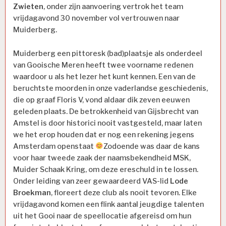
Zwieten
, onder zijn aanvoering vertrok het team
vrijdagavond 30 november vol vertrouwen naar
Muiderberg.
Muiderberg een pittoresk (bad)plaatsje als onderdeel
van Gooische Meren heeft twee voorname redenen
waardoor u als het lezer het kunt kennen. Een van de
beruchtste moorden in onze vaderlandse geschiedenis,
die op graaf Floris V, vond aldaar dik zeven eeuwen
geleden plaats. De betrokkenheid van Gijsbrecht van
Amstel is door historici nooit vastgesteld, maar laten
we het erop houden dat er nog een rekening jegens
Amsterdam openstaat
Zodoende was daar de kans
voor haar tweede zaak der naamsbekendheid MSK,
Muider Schaak Kring, om deze ereschuld in te lossen.
Onder leiding van zeer gewaardeerd VAS-lid
Lode
Broekman
, floreert deze club als nooit tevoren. Elke
vrijdagavond komen een flink aantal jeugdige talenten
uit het Gooi naar de speellocatie afgereisd om hun