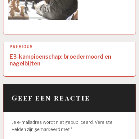
Bericht
PREVIOUS
navigatie
E3-kampioenschap: broedermoord en
nagelbijten
Geef een reactie
Je e-mailadres wordt niet gepubliceerd.
Vereiste
velden zijn gemarkeerd met
*