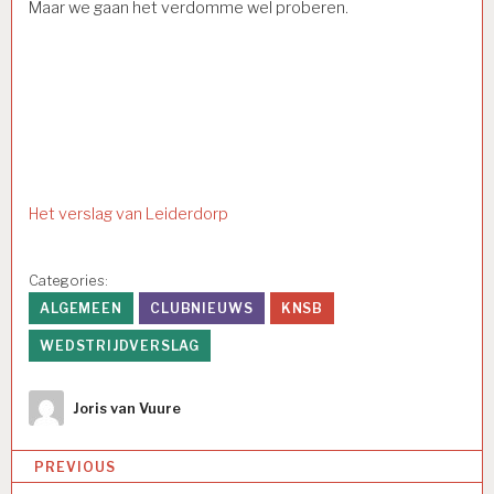
Maar we gaan het verdomme wel proberen.
Het verslag van Leiderdorp
Categories:
ALGEMEEN
CLUBNIEUWS
KNSB
WEDSTRIJDVERSLAG
Author
Joris van Vuure
Bericht
PREVIOUS