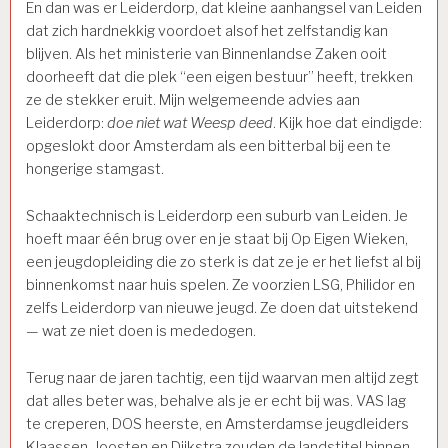
En dan was er Leiderdorp, dat kleine aanhangsel van Leiden
dat zich hardnekkig voordoet alsof het zelfstandig kan
blijven. Als het ministerie van Binnenlandse Zaken ooit
doorheeft dat die plek “een eigen bestuur” heeft, trekken
ze de stekker eruit. Mijn welgemeende advies aan
Leiderdorp:
doe niet wat Weesp deed
. Kijk hoe dat eindigde:
opgeslokt door Amsterdam als een bitterbal bij een te
hongerige stamgast.
Schaaktechnisch is Leiderdorp een suburb van Leiden. Je
hoeft maar één brug over en je staat bij Op Eigen Wieken,
een jeugdopleiding die zo sterk is dat ze je er het liefst al bij
binnenkomst naar huis spelen. Ze voorzien LSG, Philidor en
zelfs Leiderdorp van nieuwe jeugd. Ze doen dat uitstekend
— wat ze niet doen is mededogen.
Terug naar de jaren tachtig, een tijd waarvan men altijd zegt
dat alles beter was, behalve als je er echt bij was. VAS lag
te creperen, DOS heerste, en Amsterdamse jeugdleiders
Klaassen, Joosten en Dijkstra zouden de landstitel binnen