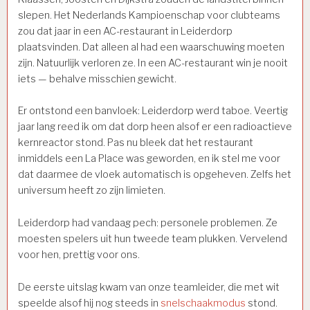
slepen. Het Nederlands Kampioenschap voor clubteams
zou dat jaar in een AC-restaurant in Leiderdorp
plaatsvinden. Dat alleen al had een waarschuwing moeten
zijn. Natuurlijk verloren ze. In een AC-restaurant win je nooit
iets — behalve misschien gewicht.
Er ontstond een banvloek: Leiderdorp werd taboe. Veertig
jaar lang reed ik om dat dorp heen alsof er een radioactieve
kernreactor stond. Pas nu bleek dat het restaurant
inmiddels een La Place was geworden, en ik stel me voor
dat daarmee de vloek automatisch is opgeheven. Zelfs het
universum heeft zo zijn limieten.
Leiderdorp had vandaag pech: personele problemen. Ze
moesten spelers uit hun tweede team plukken. Vervelend
voor hen, prettig voor ons.
De eerste uitslag kwam van onze teamleider, die met wit
speelde alsof hij nog steeds in
snelschaakmodus
stond.