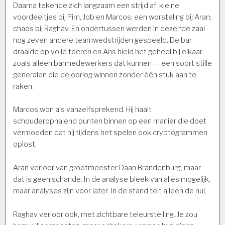
Daarna tekende zich langzaam een strijd af: kleine
voordeeltjes bij Pim, Job en Marcos; een worsteling bij Aran;
chaos bij Raghav. En ondertussen werden in dezelfde zaal
nog zeven andere teamwedstrijden gespeeld. De bar
draaide op volle toeren en Ans hield het geheel bij elkaar
zoals alleen barmedewerkers dat kunnen — een soort stille
generalen die de oorlog winnen zonder één stuk aan te
raken.
Marcos won als vanzelfsprekend. Hij haalt
schouderophalend punten binnen op een manier die doet
vermoeden dat hij tijdens het spelen ook cryptogrammen
oplost.
Aran verloor van grootmeester Daan Brandenburg, maar
dat is geen schande. In de analyse bleek van alles mogelijk,
maar analyses zijn voor later. In de stand telt alleen de nul.
Raghav verloor ook, met zichtbare teleurstelling. Je zou