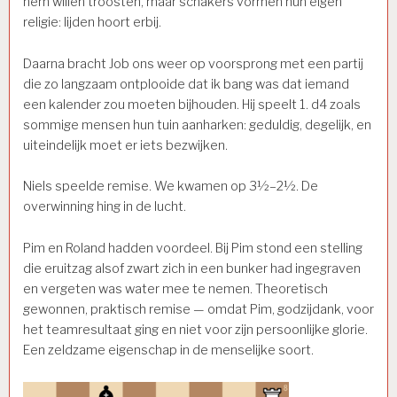
hem willen troosten, maar schakers vormen hun eigen
religie: lijden hoort erbij.
Daarna bracht Job ons weer op voorsprong met een partij
die zo langzaam ontplooide dat ik bang was dat iemand
een kalender zou moeten bijhouden. Hij speelt 1. d4 zoals
sommige mensen hun tuin aanharken: geduldig, degelijk, en
uiteindelijk moet er iets bezwijken.
Niels speelde remise. We kwamen op 3½–2½. De
overwinning hing in de lucht.
Pim en Roland hadden voordeel. Bij Pim stond een stelling
die eruitzag alsof zwart zich in een bunker had ingegraven
en vergeten was water mee te nemen. Theoretisch
gewonnen, praktisch remise — omdat Pim, godzijdank, voor
het teamresultaat ging en niet voor zijn persoonlijke glorie.
Een zeldzame eigenschap in de menselijke soort.