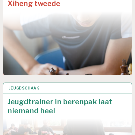
Xiheng tweede
JEUGDSCHAAK
16 MEI 2026
Jeugdtrainer in berenpak laat
niemand heel