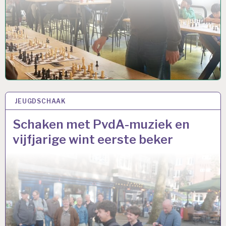
JEUGDSCHAAK
11 MEI 2026
Schaken met PvdA-muziek en
vijfjarige wint eerste beker