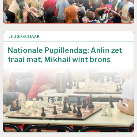
JEUGDSCHAAK
24 JUN 2026
Nationale Pupillendag: Anlin zet
fraai mat, Mikhail wint brons