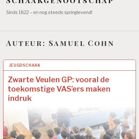
Sinds 1822 – en nog steeds springlevend!
Auteur:
Samuel Cohn
JEUGDSCHAAK
6 JUL 2026
Zwarte Veulen GP: vooral de
toekomstige VAS’ers maken
indruk