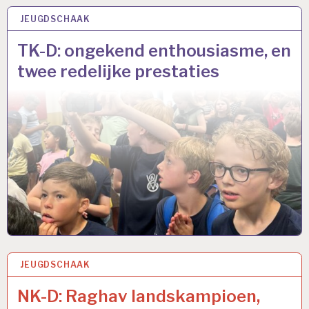
JEUGDSCHAAK
4 JUN 2026
TK-D: ongekend enthousiasme, en
twee redelijke prestaties
JEUGDSCHAAK
17 MEI 2026
NK-D: Raghav landskampioen,