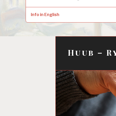
naar:
child
menu
Info in English
Huub – R