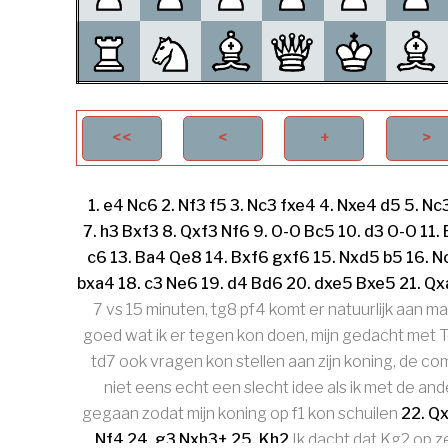
1.
e4
Nc6
2.
Nf3
f5
3.
Nc3
fxe4
4.
Nxe4
d5
5.
Nc
7.
h3
Bxf3
8.
Qxf3
Nf6
9.
O-O
Bc5
10.
d3
O-O
11.
c6
13.
Ba4
Qe8
14.
Bxf6
gxf6
15.
Nxd5
b5
16.
N
bxa4
18.
c3
Ne6
19.
d4
Bd6
20.
dxe5
Bxe5
21.
Qx
7 vs 15 minuten, tg8 pf4 komt er natuurlijk aan ma
goed wat ik er tegen kon doen, mijn gedacht met T
td7 ook vragen kon stellen aan zijn koning, de c
niet eens echt een slecht idee als ik met de an
gegaan zodat mijn koning op
f1
kon schuilen
22.
Qx
Nf4
24.
g3
Nxh3+
25.
Kh2
Ik dacht dat
Kg2
op z