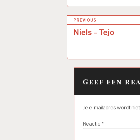
Bericht
PREVIOUS
navigatie
Niels – Tejo
Geef een re
Je e-mailadres wordt nie
Reactie
*