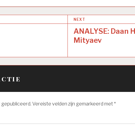
uitkomen en ik zag pxf2 niet
25...
Nxf2
26.
Rxf2
R
Ryan had hier Th2 wel gezien
28.
Rg2
Qh6+
2
NEXT
ANALYSE: Daan H
Mityaev
actie
t gepubliceerd.
Vereiste velden zijn gemarkeerd met
*