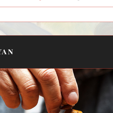
child
menu
yan