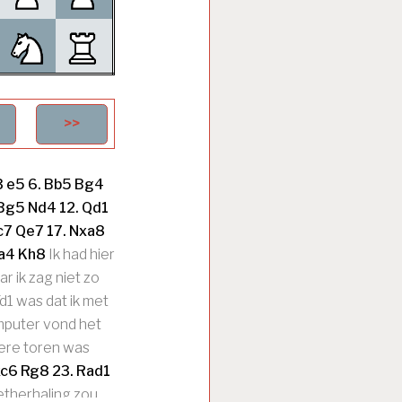
3
e5
6.
Bb5
Bg4
Bg5
Nd4
12.
Qd1
c7
Qe7
17.
Nxa8
a4
Kh8
Ik had hier
ar ik zag niet zo
d1 was dat ik met
omputer vond het
dere toren was
c6
Rg8
23.
Rad1
etherhaling zou