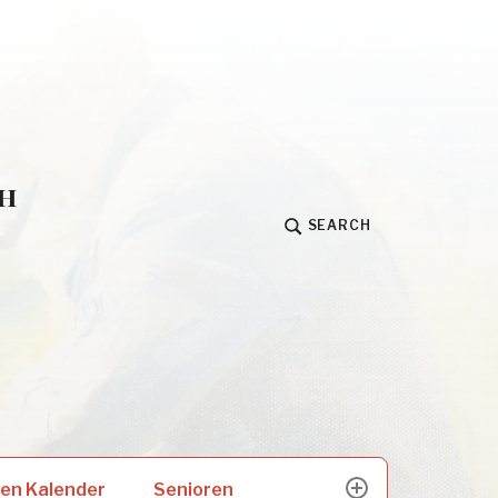
h
SEARCH
Senioren
en Kalender
expand