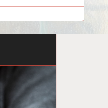
child
menu