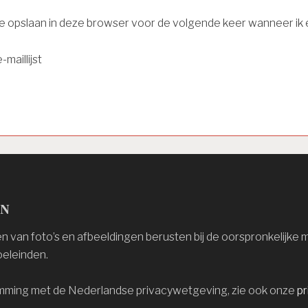
ite opslaan in deze browser voor de volgende keer wanneer ik e
-maillijst
en
 van foto’s en afbeeldingen berusten bij de oorspronkelijke 
eleinden.
mming met de Nederlandse privacywetgeving, zie ook onze
pr