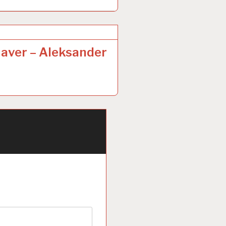
xg3
27.
Kh1
Qf8
9.
Kg1
Qe3+
aver – Aleksander