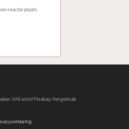
en reactie plaats.
maker, VAS en/of Pixabay. Hergebruik
ivacyverklaring