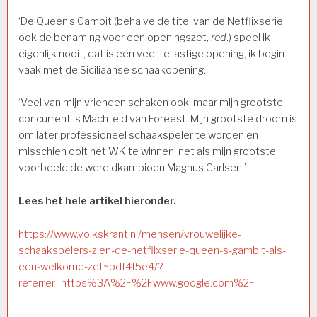
‘De Queen’s Gambit (behalve de titel van de Netflixserie
ook de benaming voor een openingszet,
red
.) speel ik
eigenlijk nooit, dat is een veel te lastige opening, ik begin
vaak met de Siciliaanse schaakopening.
‘Veel van mijn vrienden schaken ook, maar mijn grootste
concurrent is Machteld van Foreest. Mijn grootste droom is
om later professioneel schaakspeler te worden en
misschien ooit het WK te winnen, net als mijn grootste
voorbeeld de wereldkampioen Magnus Carlsen.’
Lees het hele artikel hieronder.
https://www.volkskrant.nl/mensen/vrouwelijke-
schaakspelers-zien-de-netflixserie-queen-s-gambit-als-
een-welkome-zet~bdf4f5e4/?
referrer=https%3A%2F%2Fwww.google.com%2F