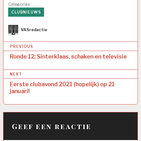
Categories:
CLUBNIEUWS
Author
VASredactie
Bericht
PREVIOUS
navigatie
Ronde 12; Sinterklaas, schaken en televisie
NEXT
Eerste clubavond 2021 (hopelijk) op 21
januari!
Geef een reactie