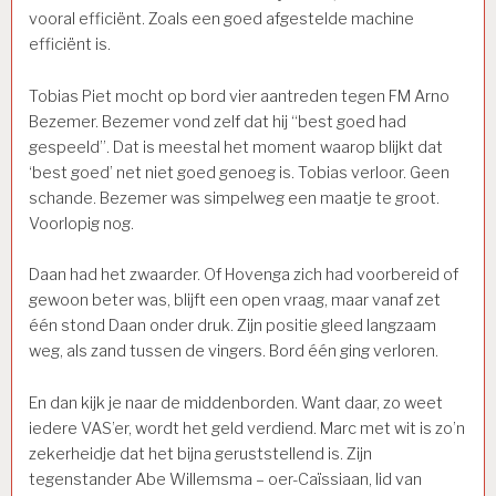
vooral efficiënt. Zoals een goed afgestelde machine
efficiënt is.
Tobias Piet mocht op bord vier aantreden tegen FM Arno
Bezemer. Bezemer vond zelf dat hij “best goed had
gespeeld”. Dat is meestal het moment waarop blijkt dat
‘best goed’ net niet goed genoeg is. Tobias verloor. Geen
schande. Bezemer was simpelweg een maatje te groot.
Voorlopig nog.
Daan had het zwaarder. Of Hovenga zich had voorbereid of
gewoon beter was, blijft een open vraag, maar vanaf zet
één stond Daan onder druk. Zijn positie gleed langzaam
weg, als zand tussen de vingers. Bord één ging verloren.
En dan kijk je naar de middenborden. Want daar, zo weet
iedere VAS’er, wordt het geld verdiend. Marc met wit is zo’n
zekerheidje dat het bijna geruststellend is. Zijn
tegenstander Abe Willemsma – oer-Caïssiaan, lid van