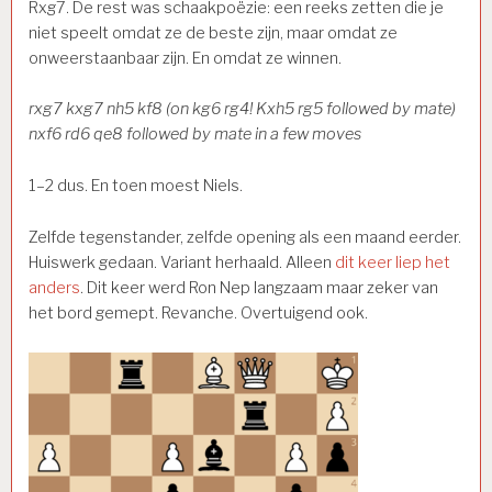
Rxg7. De rest was schaakpoëzie: een reeks zetten die je
niet speelt omdat ze de beste zijn, maar omdat ze
onweerstaanbaar zijn. En omdat ze winnen.
rxg7 kxg7 nh5 kf8 (on kg6 rg4! Kxh5 rg5 followed by mate)
nxf6 rd6 qe8 followed by mate in a few moves
1–2 dus. En toen moest Niels.
Zelfde tegenstander, zelfde opening als een maand eerder.
Huiswerk gedaan. Variant herhaald. Alleen
dit keer liep het
anders
. Dit keer werd Ron Nep langzaam maar zeker van
het bord gemept. Revanche. Overtuigend ook.