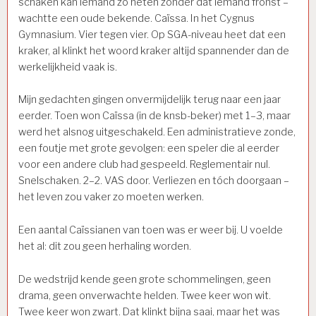
schaken kan iemand zo heten zonder dat iemand fronst –
wachtte een oude bekende. Caïssa. In het Cygnus
Gymnasium. Vier tegen vier. Op SGA-niveau heet dat een
kraker, al klinkt het woord kraker altijd spannender dan de
werkelijkheid vaak is.
Mijn gedachten gingen onvermijdelijk terug naar een jaar
eerder. Toen won Caïssa (in de knsb-beker) met 1–3, maar
werd het alsnog uitgeschakeld. Een administratieve zonde,
een foutje met grote gevolgen: een speler die al eerder
voor een andere club had gespeeld. Reglementair nul.
Snelschaken. 2–2. VAS door. Verliezen en tóch doorgaan –
het leven zou vaker zo moeten werken.
Een aantal Caïssianen van toen was er weer bij. U voelde
het al: dit zou geen herhaling worden.
De wedstrijd kende geen grote schommelingen, geen
drama, geen onverwachte helden. Twee keer won wit.
Twee keer won zwart. Dat klinkt bijna saai, maar het was