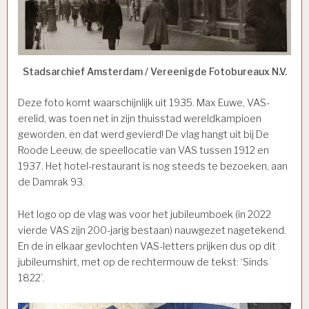
Stadsarchief Amsterdam / Vereenigde Fotobureaux N.V.
Deze foto komt waarschijnlijk uit 1935. Max Euwe, VAS-
erelid, was toen net in zijn thuisstad wereldkampioen
geworden, en dat werd gevierd! De vlag hangt uit bij De
Roode Leeuw, de speellocatie van VAS tussen 1912 en
1937. Het hotel-restaurant is nog steeds te bezoeken, aan
de Damrak 93.
Het logo op de vlag was voor het jubileumboek (in 2022
vierde VAS zijn 200-jarig bestaan) nauwgezet nagetekend.
En de in elkaar gevlochten VAS-letters prijken dus op dit
jubileumshirt, met op de rechtermouw de tekst: ‘Sinds
1822’.