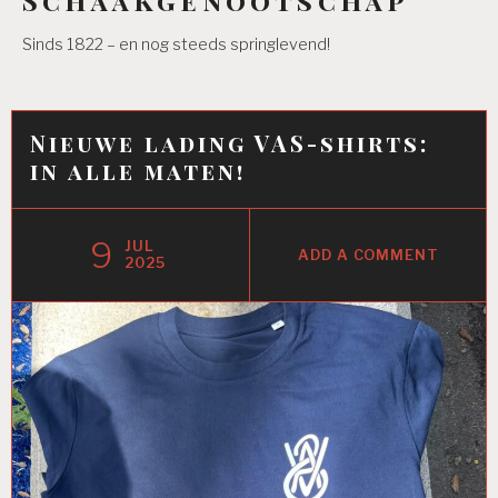
Sinds 1822 – en nog steeds springlevend!
Nieuwe lading VAS-shirts:
in alle maten!
9
JUL
ADD A COMMENT
2025