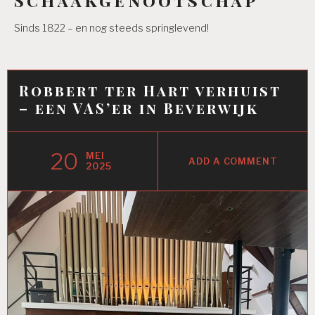
Sinds 1822 – en nog steeds springlevend!
Robbert ter Hart verhuist
– een VAS’er in Beverwijk
20
MEI
ADD A COMMENT
2025