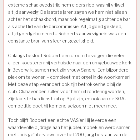
externe schaakwedstrijd hem elders riep, was hij vrijwel
altijd aanwezig. De laatste jaren zagen we hem niet alleen
achter het schaakbord, maar ook regelmatig achter de bar
als actief lid van de barcommissie. Altijd goed gekleed,
altijd goedgehumeurd – Robberts aanwezigheid was een
constante bron van sfeer en gezelligheid.
Onlangs besloot Robbert een droom te volgen die velen
alleen koesteren: hij verhuisde naar een omgebouwde kerk
in Beverwijk, samen met zijn vrouw Sandra. Een bijzondere
plek om te wonen – compleet met orgel in de woonkamer!
Met deze stap verandert ook zijn betrokkenheid bij de
club. Clubavonden zullen voor hem uitzondering worden,
Zijn laatste bardienst zal op 3 juli zijn, en ook aan de SGA-
competitie doet hij komend seizoen niet meer mee.
Toch blijft Robbert een echte VAS’er. Hij leverde een
waardevolle bijdrage aan het jubileumboek en werd samen
met Joris geïnterviewd over het 200-jarig bestaan van de