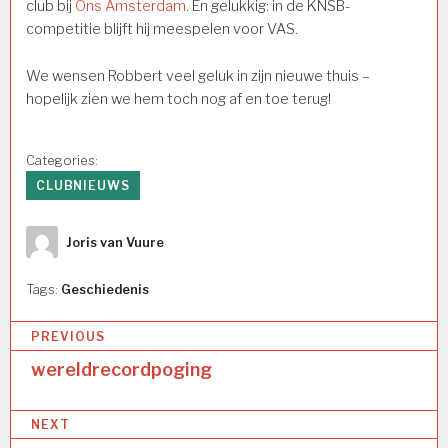
club bij
Ons Amsterdam
. En gelukkig: in de KNSB-
competitie blijft hij meespelen voor VAS.
We wensen Robbert veel geluk in zijn nieuwe thuis –
hopelijk zien we hem toch nog af en toe terug!
Categories:
CLUBNIEUWS
Author
Joris van Vuure
Tags:
Geschiedenis
Bericht
PREVIOUS
navigatie
wereldrecordpoging
NEXT