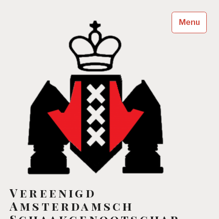
Skip
to
Menu
content
Vereenigd
Amsterdamsch
Schaakgenootschap