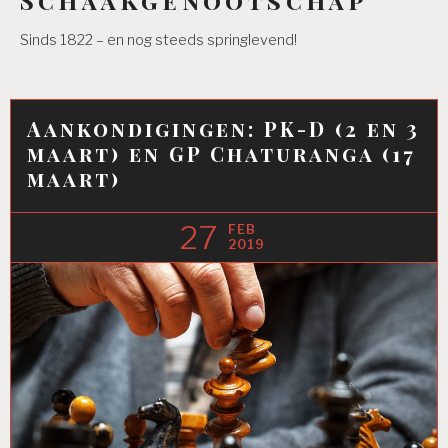
Sinds 1822 – en nog steeds springlevend!
Aankondigingen: PK-D (2 en 3
maart) en GP Chaturanga (17
maart)
27
FEB
2019