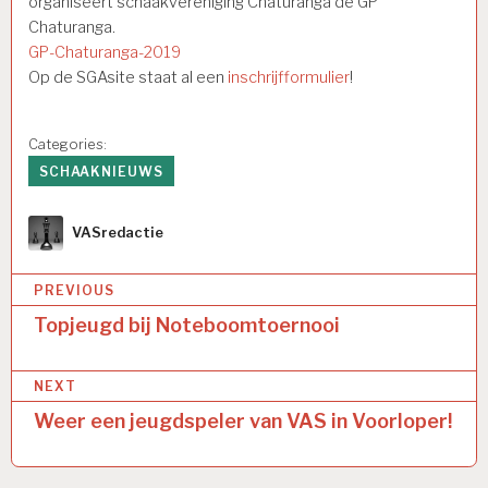
organiseert schaakvereniging Chaturanga de GP
Chaturanga.
GP-Chaturanga-2019
Op de SGAsite staat al een
inschrijfformulier
!
Categories:
SCHAAKNIEUWS
Author
VASredactie
Bericht
PREVIOUS
navigatie
Topjeugd bij Noteboomtoernooi
NEXT
Weer een jeugdspeler van VAS in Voorloper!