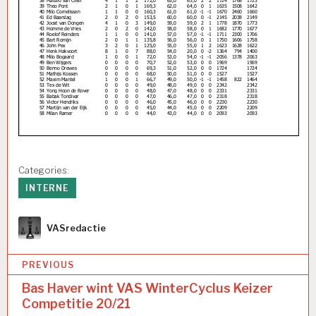
Categories:
INTERNE
Author
VASredactie
Bericht
PREVIOUS
navigatie
Bas Haver wint VAS WinterCyclus Keizer
Competitie 20/21