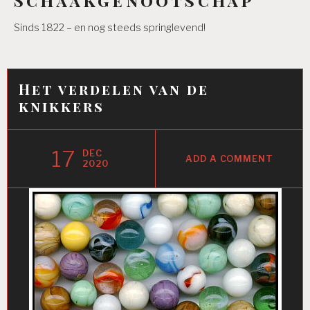
Sinds 1822 – en nog steeds springlevend!
Het verdelen van de
knikkers
17
DEC
ADD A COMMENT
2020