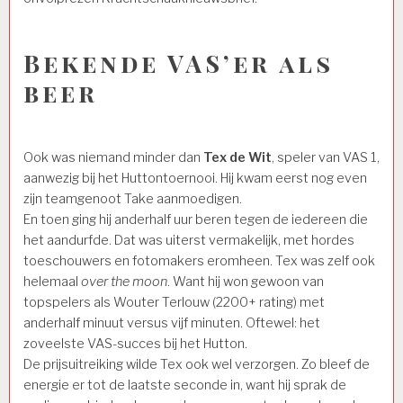
Bekende VAS’er als
beer
Ook was niemand minder dan
Tex
de Wit
, speler van VAS 1,
aanwezig bij het Huttontoernooi. Hij kwam eerst nog even
zijn teamgenoot Take aanmoedigen.
En toen ging hij anderhalf uur beren tegen de iedereen die
het aandurfde. Dat was uiterst vermakelijk, met hordes
toeschouwers en fotomakers eromheen. Tex was zelf ook
helemaal
over the moon
. Want hij won gewoon van
topspelers als Wouter Terlouw (2200+ rating) met
anderhalf minuut versus vijf minuten. Oftewel: het
zoveelste VAS-succes bij het Hutton.
De prijsuitreiking wilde Tex ook wel verzorgen. Zo bleef de
energie er tot de laatste seconde in, want hij sprak de