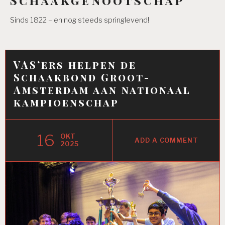
Sinds 1822 – en nog steeds springlevend!
VAS’ers helpen de
Schaakbond Groot-
Amsterdam aan nationaal
kampioenschap
16
OKT
ADD A COMMENT
2025