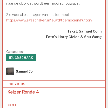
naar de club, dat wordt een mooi schouwspel.
Zie voor alle uitslagen van het toernooi:
https://www.sgaschaken.nl/jeugd/toernooien/hutton/
Tekst: Samuel Cohn
Foto’s: Harry Gielen & Shu Wang
Categories:
JEUGDSCHAAK
Author
Samuel Cohn
Bericht
PREVIOUS
navigatie
Keizer Ronde 4
NEXT