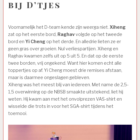
bij D’tjes
Voornamelijk het D-team kende zijn weerga niet.
Xiheng
zat op het eerste bord,
Raghav
volgde op het tweede
bord en
Yi Cheng
op het derde. En alledrie lieten ze er
geen gras over groeien. Nul verliespartijen. Xiheng en
Raghav kwamen zelfs uit op 5 uit 5. En dat op de eerste
twee borden, vrij ongekend. Want hier komen echt alle
toppertjes op af. Yi Cheng moest drie remises afstaan,
maar is daarmee ongeslagen gebleven.
Xiheng was het meest blij van iedereen. Met name de 2,5-
1,5 overwinning op de NBSB smaakte uitstekend, liet hij
weten. Hij kwam aan met het onvolprezen VAS-shirt en
wisselde die trots in voor het SGA-shirt tijdens het
toernooi.