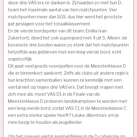
deze drie VAS’ers te danken is. Zij haalden zo met hun D-
team het maximale aantal van tien matchpunten. Vier
matchpunten meer dan SGS, dus hier werd het grootste
gat geslagen voor het totaalklassement.
En de vierde bordspeler van dit team, Emilia (van
Zukertort), deed het ook supergoed met 4 uit 5. Alleen: de
bovenste drie borden waren zo sterk dat het matchpunten
hetzelfde was gebleven met een leeg vierde bord, echt
ongelooflijk.
Dit gaat veel goeds voorspellen voor de Meesterklasse D
die er binnenkort aankomt. Zelfs als clubs uit andere regio’s
hun krachten samenballen, kunnen ze kennelijk met een
viertal niet op tegen drie VAS’ers. Dat brengt vragen met
zich mee als: moet VAS D1 in de Finale van de
Meesterklasse D proberen landskampioen te worden met
een leeg vierde bord, zodat VAS C1 in de Meesterklasse C
een extra sterke speler heeft? Leuke dilemma’s om je
mee bezig te houden als jeugdleider.
Om het oneven aantal aanmeldingen in de D-categorie op