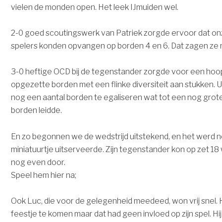
vielen de monden open. Het leek IJmuiden wel.
2-0 goed scoutingswerk van Patriek zorgde ervoor dat o
spelers konden opvangen op borden 4 en 6. Dat zagen ze 
3-0 heftige OCD bij de tegenstander zorgde voor een hoo
opgezette borden met een flinke diversiteit aan stukken. Ui
nog een aantal borden te egaliseren wat tot een nog gro
borden leidde.
En zo begonnen we de wedstrijd uitstekend, en het werd 
miniatuurtje uitserveerde. Zijn tegenstander kon op zet 
nog even door.
Speel hem hier na;
Ook Luc, die voor de gelegenheid meedeed, won vrij snel. 
feestje te komen maar dat had geen invloed op zijn spel. Hi