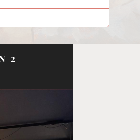
child
menu
n 2