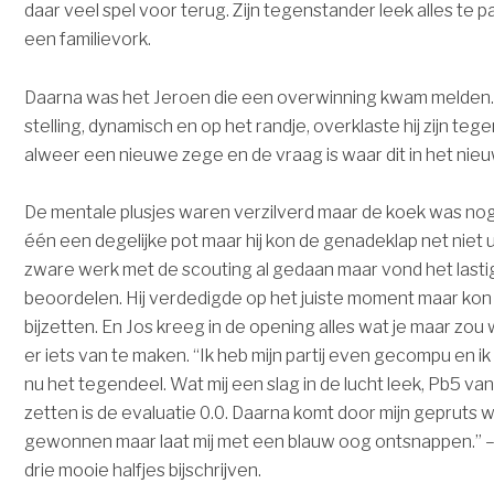
daar veel spel voor terug. Zijn tegenstander leek alles te
een familievork.
Daarna was het Jeroen die een overwinning kwam melden. 
stelling, dynamisch en op het randje, overklaste hij zijn teg
alweer een nieuwe zege en de vraag is waar dit in het nieu
De mentale plusjes waren verzilverd maar de koek was nog
één een degelijke pot maar hij kon de genadeklap net niet u
zware werk met de scouting al gedaan maar vond het lastig 
beoordelen. Hij verdedigde op het juiste moment maar kon
bijzetten. En Jos kreeg in de opening alles wat je maar zou w
er iets van te maken. “Ik heb mijn partij even gecompu en 
nu het tegendeel. Wat mij een slag in de lucht leek, Pb5 van
zetten is de evaluatie 0.0. Daarna komt door mijn gepruts wi
gewonnen maar laat mij met een blauw oog ontsnappen.” –
drie mooie halfjes bijschrijven.