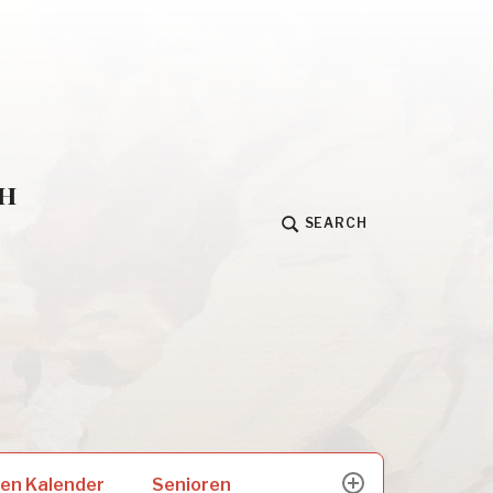
h
SEARCH
Senioren
en Kalender
expand