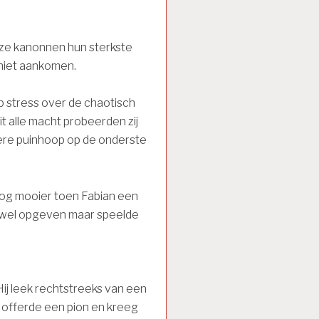
nze kanonnen hun sterkste
niet aankomen.
p stress over de chaotisch
t alle macht probeerden zij
tere puinhoop op de onderste
nog mooier toen Fabian een
18 wel opgeven maar speelde
Hij leek rechtstreeks van een
j offerde een pion en kreeg