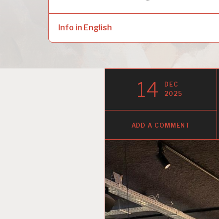
naar:
child
menu
Info in English
14
DEC
2025
ADD A COMMENT