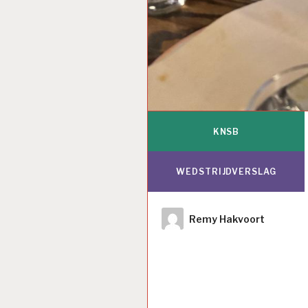
KNSB
WEDSTRIJDVERSLAG
Author
Remy Hakvoort