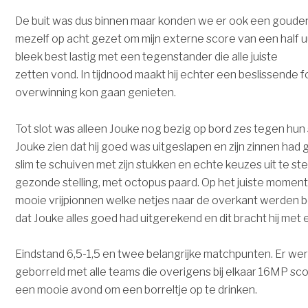
De buit was dus binnen maar konden we er ook een gouden
mezelf op acht gezet om mijn externe score van een half uur
bleek best lastig met een tegenstander die alle juiste
zetten vond. In tijdnood maakt hij echter een beslissende f
overwinning kon gaan genieten.
Tot slot was alleen Jouke nog bezig op bord zes tegen hun
Jouke zien dat hij goed was uitgeslapen en zijn zinnen had 
slim te schuiven met zijn stukken en echte keuzes uit te ste
gezonde stelling, met octopus paard. Op het juiste moment r
mooie vrijpionnen welke netjes naar de overkant werden be
dat Jouke alles goed had uitgerekend en dit bracht hij me
Eindstand 6,5-1,5 en twee belangrijke matchpunten. Er we
geborreld met alle teams die overigens bij elkaar 16MP s
een mooie avond om een borreltje op te drinken.