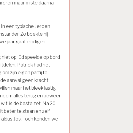
 pareren maar miste daarna
In een typische Jeroen
enstander. Zo boekte hij
we jaar gaat eindigen.
 niet op. Ed speelde op bord
itdelen. Patriek had het
om zijn eigen partij te
 de aanval geen kracht
illen maar het bleek lastig
ik neem alles terug en beweer
 wit is de beste zet! Na 20
t beter te staan en zelf
 aldus Jos. Toch konden we