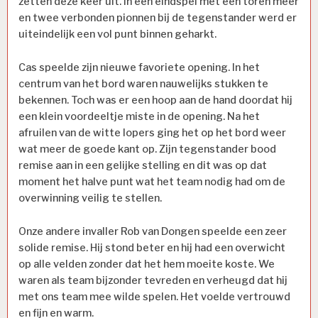
zetten deze keer uit. In een eindspel met een toren meer
en twee verbonden pionnen bij de tegenstander werd er
uiteindelijk een vol punt binnen geharkt.
Cas speelde zijn nieuwe favoriete opening. In het
centrum van het bord waren nauwelijks stukken te
bekennen. Toch was er een hoop aan de hand doordat hij
een klein voordeeltje miste in de opening. Na het
afruilen van de witte lopers ging het op het bord weer
wat meer de goede kant op. Zijn tegenstander bood
remise aan in een gelijke stelling en dit was op dat
moment het halve punt wat het team nodig had om de
overwinning veilig te stellen.
Onze andere invaller Rob van Dongen speelde een zeer
solide remise. Hij stond beter en hij had een overwicht
op alle velden zonder dat het hem moeite koste. We
waren als team bijzonder tevreden en verheugd dat hij
met ons team mee wilde spelen. Het voelde vertrouwd
en fijn en warm.