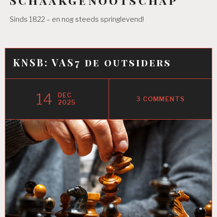
Sinds 1822 – en nog steeds springlevend!
KNSB: VAS7 de outsiders
14
DEC
3 COMMENTS
2025