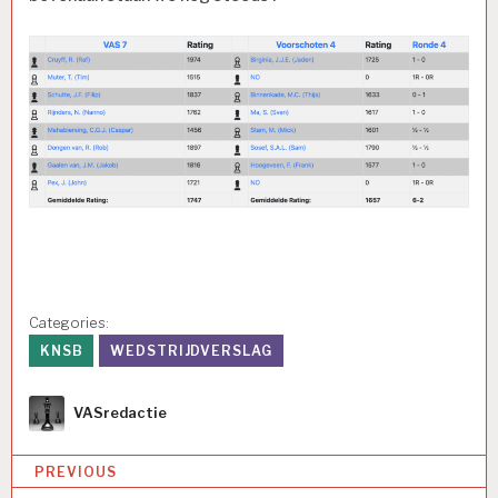
Categories:
KNSB
WEDSTRIJDVERSLAG
Author
VASredactie
Bericht
PREVIOUS