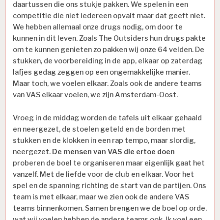
daartussen die ons stukje pakken. We spelen in een
competitie die niet iedereen opvalt maar dat geeft niet.
We hebben allemaal onze drugs nodig, om door te
kunnen in dit leven. Zoals The Outsiders hun drugs pakte
om te kunnen genieten zo pakken wij onze 64 velden. De
stukken, de voorbereiding in de app, elkaar op zaterdag
lafjes gedag zeggen op een ongemakkelijke manier.
Maar toch, we voelen elkaar. Zoals ook de andere teams
van VAS elkaar voelen, we zijn Amsterdam-Oost.
Vroeg in de middag worden de tafels uit elkaar gehaald
en neergezet, de stoelen geteld en de borden met
stukken en de klokken in een rap tempo, maar slordig,
neergezet.
De mensen van VAS die ertoe doen
proberen de boel te organiseren maar eigenlijk gaat het
vanzelf. Met de liefde voor de club en elkaar. Voor het
spel en de spanning richting de start van de partijen. Ons
team is met elkaar, maar we zien ook de andere VAS
teams binnenkomen. Samen brengen we de boel op orde,
wat wij voelen hebben de andere teams ook. Ik voel een