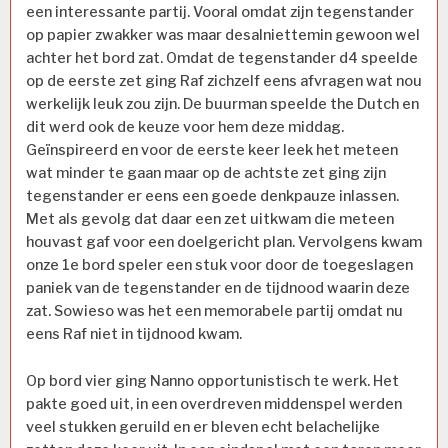
een interessante partij. Vooral omdat zijn tegenstander
op papier zwakker was maar desalniettemin gewoon wel
achter het bord zat. Omdat de tegenstander d4 speelde
op de eerste zet ging Raf zichzelf eens afvragen wat nou
werkelijk leuk zou zijn. De buurman speelde the Dutch en
dit werd ook de keuze voor hem deze middag.
Geïnspireerd en voor de eerste keer leek het meteen
wat minder te gaan maar op de achtste zet ging zijn
tegenstander er eens een goede denkpauze inlassen.
Met als gevolg dat daar een zet uitkwam die meteen
houvast gaf voor een doelgericht plan. Vervolgens kwam
onze 1
e
bord speler een stuk voor door de toegeslagen
paniek van de tegenstander en de tijdnood waarin deze
zat. Sowieso was het een memorabele partij omdat nu
eens Raf niet in tijdnood kwam.
Op bord vier ging Nanno opportunistisch te werk. Het
pakte goed uit, in een overdreven middenspel werden
veel stukken geruild en er bleven echt belachelijke