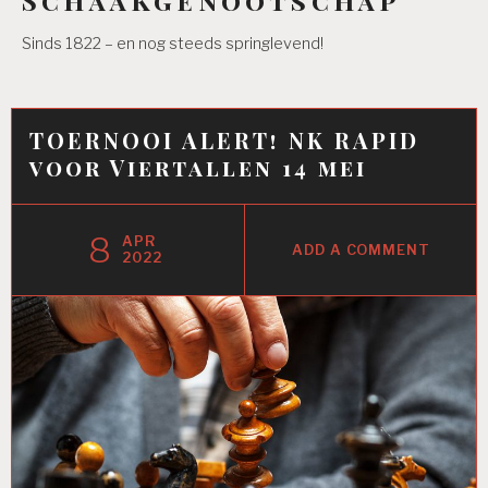
Sinds 1822 – en nog steeds springlevend!
TOERNOOI ALERT! NK RAPID
voor Viertallen 14 mei
8
APR
ADD A COMMENT
2022