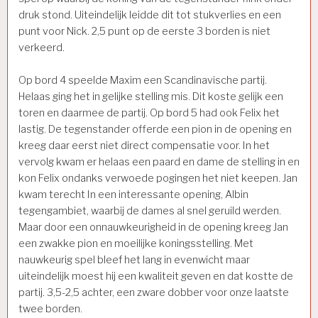
druk stond. Uiteindelijk leidde dit tot stukverlies en een
punt voor Nick. 2,5 punt op de eerste 3 borden is niet
verkeerd.
Op bord 4 speelde Maxim een Scandinavische partij.
Helaas ging het in gelijke stelling mis. Dit koste gelijk een
toren en daarmee de partij. Op bord 5 had ook Felix het
lastig. De tegenstander offerde een pion in de opening en
kreeg daar eerst niet direct compensatie voor. In het
vervolg kwam er helaas een paard en dame de stelling in en
kon Felix ondanks verwoede pogingen het niet keepen. Jan
kwam terecht In een interessante opening, Albin
tegengambiet, waarbij de dames al snel geruild werden.
Maar door een onnauwkeurigheid in de opening kreeg Jan
een zwakke pion en moeilijke koningsstelling. Met
nauwkeurig spel bleef het lang in evenwicht maar
uiteindelijk moest hij een kwaliteit geven en dat kostte de
partij. 3,5-2,5 achter, een zware dobber voor onze laatste
twee borden.