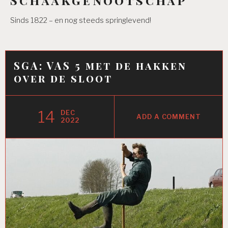
Sinds 1822 – en nog steeds springlevend!
SGA: VAS 5 met de hakken
over de sloot
14
DEC
ADD A COMMENT
2022