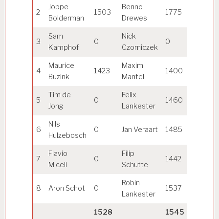
Joppe
Benno
2
1503
1775
½
Bolderman
Drewes
Sam
Nick
3
0
0
0
Kamphof
Czorniczek
Maurice
Maxim
4
1423
1400
1
Buzink
Mantel
Tim de
Felix
5
0
1460
1
Jong
Lankester
Nils
6
0
Jan Veraart
1485
1
Hulzebosch
Flavio
Filip
7
0
1442
0
Miceli
Schutte
Robin
8
Aron Schot
0
1537
0
Lankester
1528
1545
3½