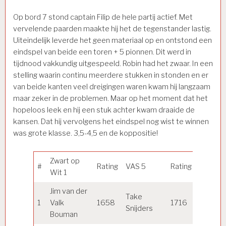
Op bord 7 stond captain Filip de hele partij actief. Met
vervelende paarden maakte hij het de tegenstander lastig.
Uiteindelijk leverde het geen materiaal op en ontstond een
eindspel van beide een toren + 5 pionnen. Dit werd in
tijdnood vakkundig uitgespeeld. Robin had het zwaar. In een
stelling waarin continu meerdere stukken in stonden en er
van beide kanten veel dreigingen waren kwam hij langzaam
maar zeker in de problemen. Maar op het moment dat het
hopeloos leek en hij een stuk achter kwam draaide de
kansen. Dat hij vervolgens het eindspel nog wist te winnen
was grote klasse. 3,5-4,5 en de koppositie!
Zwart op
#
Rating
VAS 5
Rating
Uitslag
Wit 1
Jim van der
Take
1
Valk
1658
1716
0
Snijders
Bouman