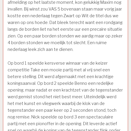
afmelding op het laatste moment, kon gelukkig Maxim nog
invallen. Bij winst zou VAS 5 bovenaan staan maar vorig jaar
kostte een nederlaag tegen Zwart op Wit de titel dus we
waren op ons hoede. Dat bleek terecht want een rondgang
langs de borden liet na het eerste uur een precaire situatie
zien. Op een paar borden stonden we aardig maar op zeker
4 borden stonden we moeilijk tot slecht. Een ruime
nederlaag leek zich aan te dienen.
Op bord 1 speelde kersverse winnaar van de keizer
competitie Take een mooie partij met al vrij snel een
betere stelling. Dit werd afgemaakt met een krachtige
koningsaanval. Op bord 2 speelde Benno een redelijke
opening, maar nadat er een krachtzet van de tegenstander
werd gemist stond het niet best meer. Uiteindelijk werd
het met kunst en vliegwerk waarbij de klok van de
tegenstander een paar keer op 2 seconden stond, toch
nog remise. Nick speelde op bord 3 een spectaculaire
partij met een pionoffer in de opening. Dit leverde actief
spel op waarbij de koning van de tegenstander flink onder