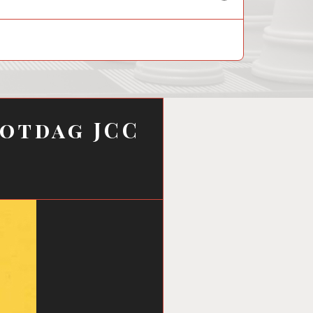
child
menu
lotdag JCC