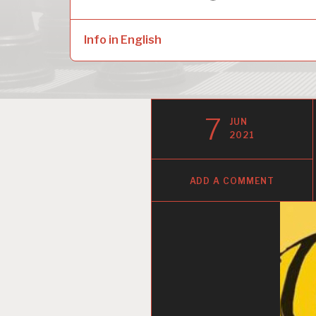
naar:
child
menu
Info in English
7
JUN
2021
ADD A COMMENT