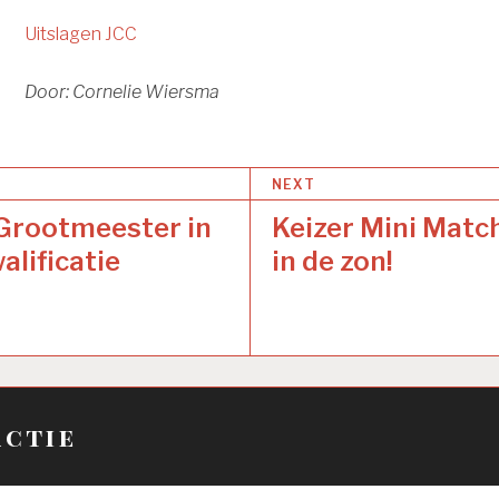
Uitslagen JCC
Door: Cornelie Wiersma
NEXT
 Grootmeester in
Keizer Mini Matc
alificatie
in de zon!
actie