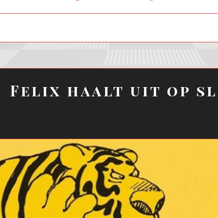
child
menu
Felix haalt uit op s