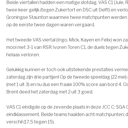
Beide viertallen hadden een matige slotdag. VAS C1 (Jule, 
twee keer gelijk (tegen Zukertort en DSC uit Delft) en verlo
Groningse Staunton waarmee twee matchpunten werden 
op de eerste twee dagen waren vergaard.
Het tweede VAS viertal (Ingo, Mick, Kayen en Felix) won z
mooi met 3-1 van RSR Ivoren Toren C1, de duels tegen Zuk
helaas verloren.
Gelukkig kunnen er toch ook uitstekende prestaties verme
zaterdag zijn drie partijen! Op de tweede speeldag (22 mei) 
(met 1 uit 3) en nu dus een fraaie 100% score aan bord 4. 
Brent deed het zaterdag met 2 uit 3 goed.
VAS C1 eindigde op de zevende plaats in deze JCC C; SGA 
eindklassement. Beide teams haalden acht matchpunten; 
verschil (17,5 tegen 15).