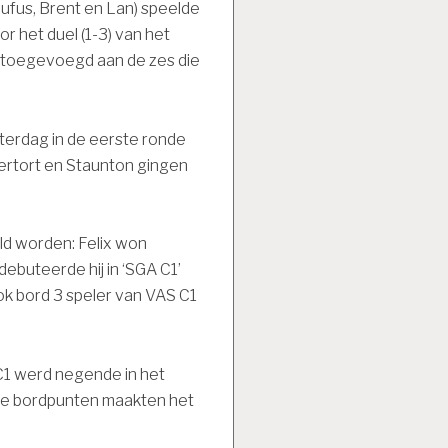
Rufus, Brent en Lan) speelde
or het duel (1-3) van het
toegevoegd aan de zes die
aterdag in de eerste ronde
ertort en Staunton gingen
ld worden: Felix won
debuteerde hij in ‘SGA C1’
Ook bord 3 speler van VAS C1
C1 werd negende in het
de bordpunten maakten het