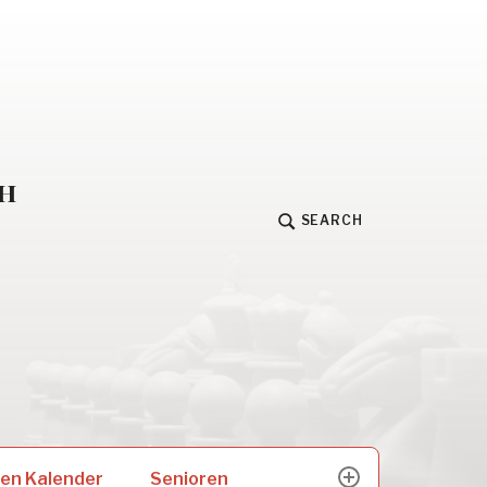
h
SEARCH
Senioren
en Kalender
expand