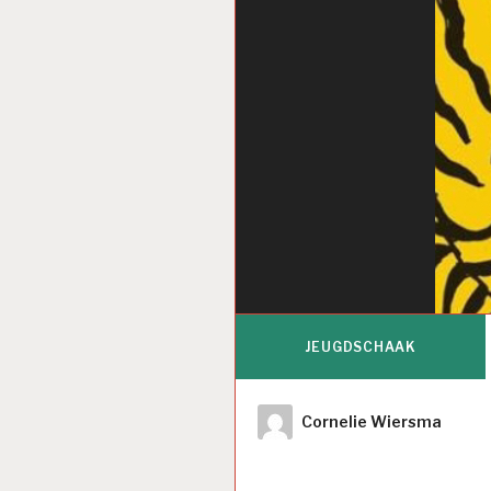
JEUGDSCHAAK
Author
Cornelie Wiersma