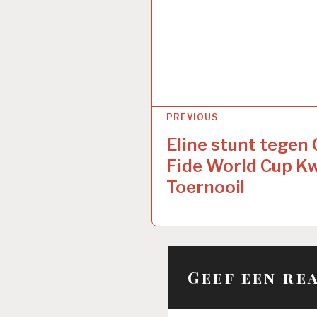
Bericht
PREVIOUS
navigatie
Eline stunt tegen
Fide World Cup Kw
Toernooi!
Geef een re