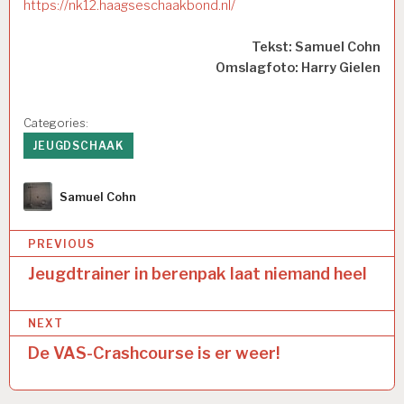
https://nk12.haagseschaakbond.nl/
Tekst: Samuel Cohn
Omslagfoto: Harry Gielen
Categories:
JEUGDSCHAAK
Author
Samuel Cohn
Bericht
PREVIOUS
navigatie
Jeugdtrainer in berenpak laat niemand heel
NEXT
De VAS-Crashcourse is er weer!