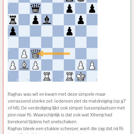
Raghav was wit en kwam met deze simpele maar
verrassend sterke zet. Iedereen ziet de matdreiging (op g7
of h8). De verdediging lijkt ook simpel: tussenplaatsen met
pion naar f6. Waarschijnlijk is dat ook wat Xiheng had
berekend tijdens het snelschaken.
Raghav bleek een stukkie scherper, want die zag dat ná f6