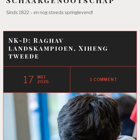
Sinds 1822 – en nog steeds springlevend!
NK-D: Raghav
landskampioen, Xiheng
tweede
17
MEI
1 COMMENT
2026