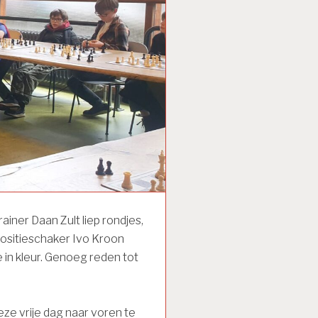
ner Daan Zult liep rondjes,
positieschaker Ivo Kroon
e in kleur. Genoeg reden tot
e vrije dag naar voren te