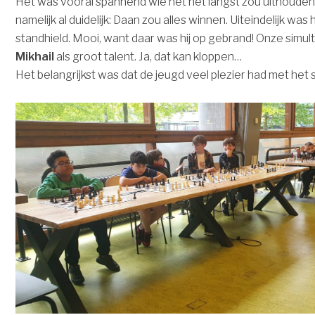
Het was vooral spannend wie het het langst zou uithouden
namelijk al duidelijk: Daan zou alles winnen. Uiteindelijk was
standhield. Mooi, want daar was hij op gebrand! Onze si
Mikhail
als groot talent. Ja, dat kan kloppen…
Het belangrijkst was dat de jeugd veel plezier had met het