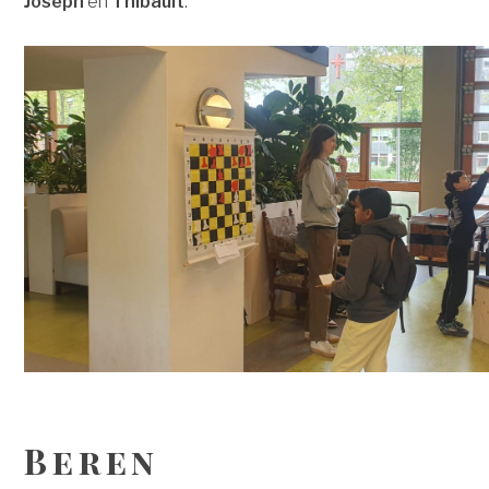
Joseph
en
Thibault
.
Beren