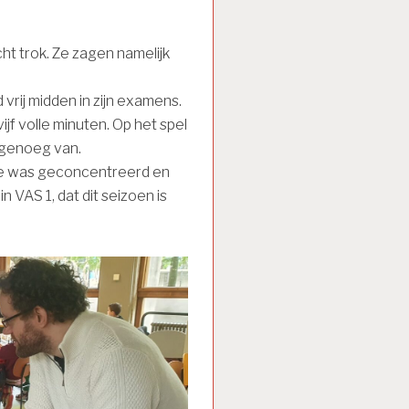
ht trok. Ze zagen namelijk
 vrij midden in zijn examens.
ijf volle minuten. Op het spel
genoeg van.
ke was geconcentreerd en
n VAS 1, dat dit seizoen is