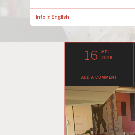
naar:
child
menu
Info in English
16
MEI
2026
ADD A COMMENT