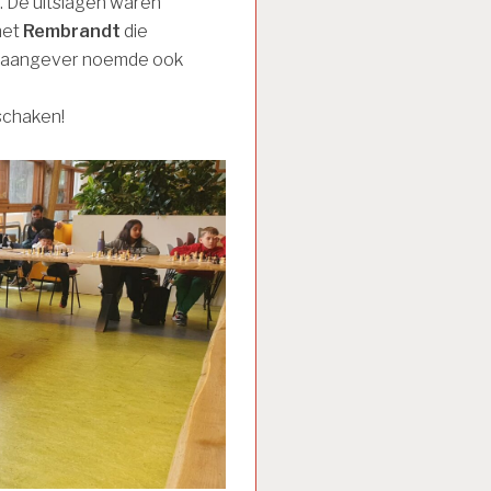
. De uitslagen waren
 het
Rembrandt
die
multaangever noemde ook
 schaken!