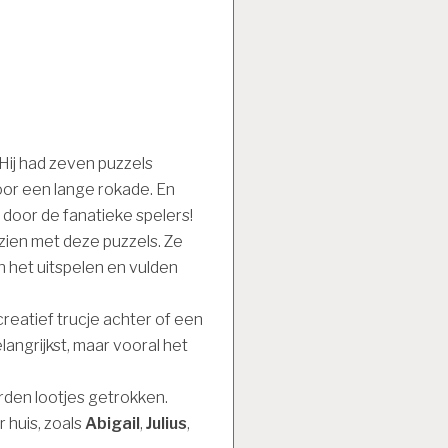
 Hij had zeven puzzels
oor een lange rokade. En
door de fanatieke spelers!
zien met deze puzzels. Ze
 het uitspelen en vulden
reatief trucje achter of een
langrijkst, maar vooral het
rden lootjes getrokken.
 huis, zoals
Abigail
,
Julius
,