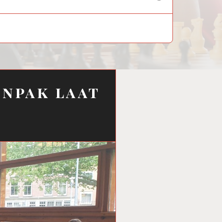
child
menu
enpak laat