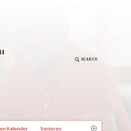
h
SEARCH
Senioren
en Kalender
expand