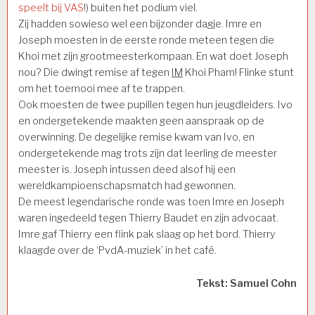
speelt bij VAS
!) buiten het podium viel.
Zij hadden sowieso wel een bijzonder dagje. Imre en
Joseph moesten in de eerste ronde meteen tegen die
Khoi met zijn grootmeesterkompaan. En wat doet Joseph
nou? Die dwingt remise af tegen
IM
Khoi Pham! Flinke stunt
om het toernooi mee af te trappen.
Ook moesten de twee pupillen tegen hun jeugdleiders. Ivo
en ondergetekende maakten geen aanspraak op de
overwinning. De degelijke remise kwam van Ivo, en
ondergetekende mag trots zijn dat leerling de meester
meester is. Joseph intussen deed alsof hij een
wereldkampioenschapsmatch had gewonnen.
De meest legendarische ronde was toen Imre en Joseph
waren ingedeeld tegen Thierry Baudet en zijn advocaat.
Imre gaf Thierry een flink pak slaag op het bord. Thierry
klaagde over de ‘PvdA-muziek’ in het café.
Tekst: Samuel Cohn