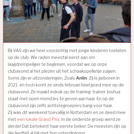
Bij VAS zijn we heel voorzichtig met jonge kinderen toelaten
op de club. We raden meestal eerst aan om
laagdrempeliger te beginnen, voordat we op onze
clubavond al het plezier uit het schaakspelletje zuigen.
Soms zijn er uitzonderingen. Zoals
Anlin
. Zij is geboren in
2021, en toch komt ze sinds februari heel goed mee op de
clubavond. Ze maakt indruk op de training: trainer Joshua
staat met open mond les te geven aan haar. En op de
clubavond zijn zelfs achtstegroepers bang voor haar.
Zij was dit weekend toevallig in Rotterdam en ze deed mee
met
een lokale Grand-Prix
. In de onderste groep werd ze
derde! Dat betekent haar eerste beker. De meesten zijn op
die leeftijd al blij met hun veterdiploma.