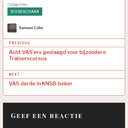
Categories:
JEUGDSCHAAK
Author
Samuel Cohn
Bericht
PREVIOUS
navigatie
Acht VAS’ers geslaagd voor bijzondere
Trainerscursus
NEXT
VAS derde in KNSB-beker
Geef een reactie