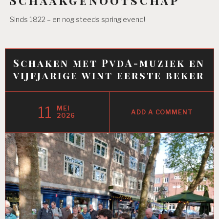
Sinds 1822 – en nog steeds springlevend!
Schaken met PvdA-muziek en
vijfjarige wint eerste beker
11
MEI
ADD A COMMENT
2026