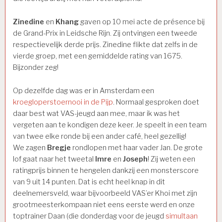
Zinedine
en
Khang
gaven op 10 mei acte de présence bij
de Grand-Prix in Leidsche Rijn. Zij ontvingen een tweede
respectievelijk derde prijs. Zinedine flikte dat zelfs in de
vierde groep, met een gemiddelde rating van 1675.
Bijzonder zeg!
Op dezelfde dag was er in Amsterdam een
kroegloperstoernooi in de Pijp
. Normaal gesproken doet
daar best wat VAS-jeugd aan mee, maar ik was het
vergeten aan te kondigen deze keer. Je speelt in een team
van twee elke ronde bij een ander café, heel gezellig!
We zagen
Bregje
rondlopen met haar vader Jan. De grote
lof gaat naar het tweetal
Imre
en
Joseph
! Zij weten een
ratingprijs binnen te hengelen dankzij een monsterscore
van 9 uit 14 punten. Dat is echt heel knap in dit
deelnemersveld, waar bijvoorbeeld VAS’er Khoi met zijn
grootmeesterkompaan niet eens eerste werd en onze
toptrainer Daan (die donderdag voor de jeugd
simultaan