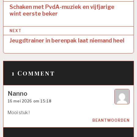
navigatie
Schaken met PvdA-muziek en vijfjarige
wint eerste beker
NEXT
Jeugdtrainer in berenpak laat niemand heel
1 Comment
Nanno
16 mei 2026 om 15:18
Mooi stuk !
BEANTWOORDEN