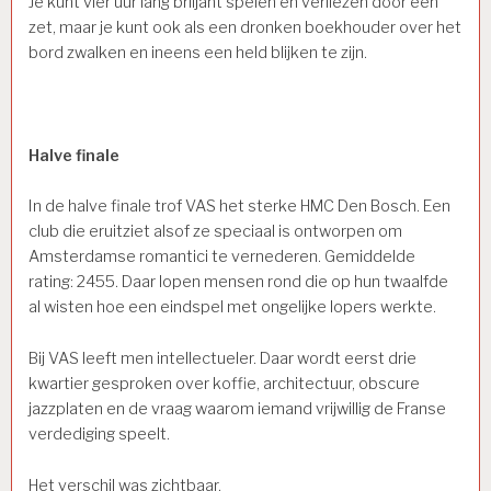
Je kunt vier uur lang briljant spelen en verliezen door één
zet, maar je kunt ook als een dronken boekhouder over het
bord zwalken en ineens een held blijken te zijn.
Halve finale
In de halve finale trof VAS het sterke HMC Den Bosch. Een
club die eruitziet alsof ze speciaal is ontworpen om
Amsterdamse romantici te vernederen. Gemiddelde
rating: 2455. Daar lopen mensen rond die op hun twaalfde
al wisten hoe een eindspel met ongelijke lopers werkte.
Bij VAS leeft men intellectueler. Daar wordt eerst drie
kwartier gesproken over koffie, architectuur, obscure
jazzplaten en de vraag waarom iemand vrijwillig de Franse
verdediging speelt.
Het verschil was zichtbaar.