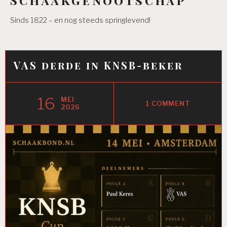
Sinds 1822 – en nog steeds springlevend!
VAS derde in KNSB-beker
16
MEI
1 COMMENT
2026