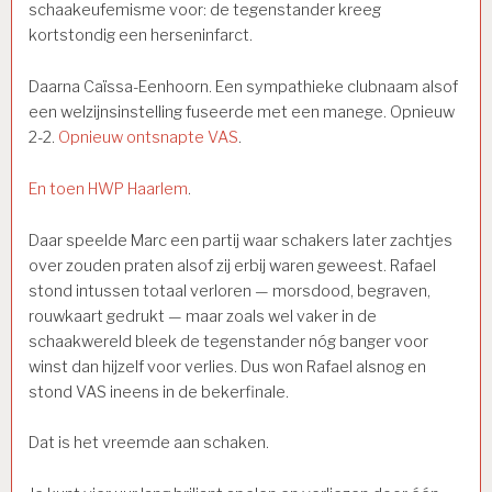
schaakeufemisme voor: de tegenstander kreeg
kortstondig een herseninfarct.
Daarna Caïssa-Eenhoorn. Een sympathieke clubnaam alsof
een welzijnsinstelling fuseerde met een manege. Opnieuw
2-2.
Opnieuw ontsnapte VAS
.
En toen HWP Haarlem
.
Daar speelde Marc een partij waar schakers later zachtjes
over zouden praten alsof zij erbij waren geweest. Rafael
stond intussen totaal verloren — morsdood, begraven,
rouwkaart gedrukt — maar zoals wel vaker in de
schaakwereld bleek de tegenstander nóg banger voor
winst dan hijzelf voor verlies. Dus won Rafael alsnog en
stond VAS ineens in de bekerfinale.
Dat is het vreemde aan schaken.