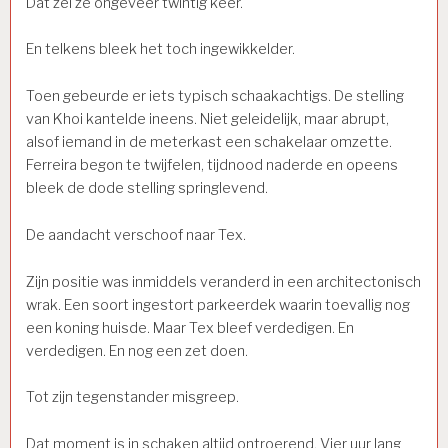
Dat zei ze ongeveer twintig keer.
En telkens bleek het toch ingewikkelder.
Toen gebeurde er iets typisch schaakachtigs. De stelling
van Khoi kantelde ineens. Niet geleidelijk, maar abrupt,
alsof iemand in de meterkast een schakelaar omzette.
Ferreira begon te twijfelen, tijdnood naderde en opeens
bleek de dode stelling springlevend.
De aandacht verschoof naar Tex.
Zijn positie was inmiddels veranderd in een architectonisch
wrak. Een soort ingestort parkeerdek waarin toevallig nog
een koning huisde. Maar Tex bleef verdedigen. En
verdedigen. En nog een zet doen.
Tot zijn tegenstander misgreep.
Dat moment is in schaken altijd ontroerend. Vier uur lang