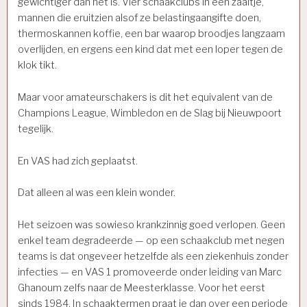
gewichtiger dan het is. Vier schaakclubs in een zaaltje,
mannen die eruitzien alsof ze belastingaangifte doen,
thermoskannen koffie, een bar waarop broodjes langzaam
overlijden, en ergens een kind dat met een loper tegen de
klok tikt.
Maar voor amateurschakers is dit het equivalent van de
Champions League, Wimbledon en de Slag bij Nieuwpoort
tegelijk.
En VAS had zich geplaatst.
Dat alleen al was een klein wonder.
Het seizoen was sowieso krankzinnig goed verlopen. Geen
enkel team degradeerde — op een schaakclub met negen
teams is dat ongeveer hetzelfde als een ziekenhuis zonder
infecties — en VAS 1 promoveerde onder leiding van Marc
Ghanoum zelfs naar de Meesterklasse. Voor het eerst
sinds 1984. In schaaktermen praat je dan over een periode