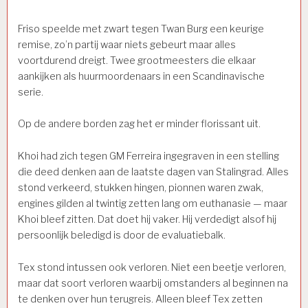
Friso speelde met zwart tegen Twan Burg een keurige
remise, zo’n partij waar niets gebeurt maar alles
voortdurend dreigt. Twee grootmeesters die elkaar
aankijken als huurmoordenaars in een Scandinavische
serie.
Op de andere borden zag het er minder florissant uit.
Khoi had zich tegen GM Ferreira ingegraven in een stelling
die deed denken aan de laatste dagen van Stalingrad. Alles
stond verkeerd, stukken hingen, pionnen waren zwak,
engines gilden al twintig zetten lang om euthanasie — maar
Khoi bleef zitten. Dat doet hij vaker. Hij verdedigt alsof hij
persoonlijk beledigd is door de evaluatiebalk.
Tex stond intussen ook verloren. Niet een beetje verloren,
maar dat soort verloren waarbij omstanders al beginnen na
te denken over hun terugreis. Alleen bleef Tex zetten