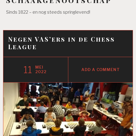
Sinds 1822 – en nog steeds springlevend!
Negen VAS’ers in de Chess
League
11
MEI
ADD A COMMENT
2022