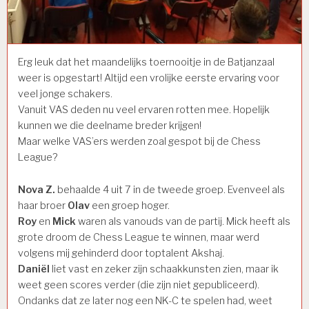
Erg leuk dat het maandelijks toernooitje in de Batjanzaal
weer is opgestart! Altijd een vrolijke eerste ervaring voor
veel jonge schakers.
Vanuit VAS deden nu veel ervaren rotten mee. Hopelijk
kunnen we die deelname breder krijgen!
Maar welke VAS’ers werden zoal gespot bij de Chess
League?
Nova Z.
behaalde 4 uit 7 in de tweede groep. Evenveel als
haar broer
Olav
een groep hoger.
Roy
en
Mick
waren als vanouds van de partij. Mick heeft als
grote droom de Chess League te winnen, maar werd
volgens mij gehinderd door toptalent Akshaj.
Daniël
liet vast en zeker zijn schaakkunsten zien, maar ik
weet geen scores verder (die zijn niet gepubliceerd).
Ondanks dat ze later nog een NK-C te spelen had, weet