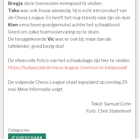
Bregje
deze toernooien evengoed te vinden.
Tako
was ook trouw aanwezig, hij is echt een product van
de Chess League. En heeft het nog steeds naar zijn zin dus!
Kien
verscheen goedgemutst achter het schaakbord.
Goed om zulke toernooiervaring op te doen.
De teruggekeerde
Vic
was er ook bij, maar dan als
tafelleider; goed bezig dus!
De sfeervolle foto’s van het schaakdagje zijn hier te vinden:
https://batjanzaal.nl/chess-league-toernooi-in-batjanzaal/
De volgende Chess League staat ingepland op zondag 29
mei. Meer informatie volgt.
Tekst: Samuel Cohn
Foto: Chris Stalenhoef
Categories:
JEUGDSCHAAK