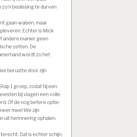
 zo’n beslissing te durven
ant gaan walsen, maar
pleveren. Echter is Mick
of andere manier geen
ische zetten. De
zamerhand wordt zo het
se berustte door zijn
tap 1 groep, zodat hij een
oesten bij vlagen een volle
rd. Of de nog betere optie:
l meer mee! We zijn
n uit herinnering ophalen.
terecht. Dat is echter schijn,