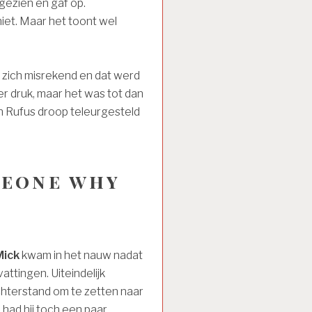
gezien en gaf op.
 niet. Maar het toont wel
 zich misrekend en dat werd
r druk, maar het was tot dan
 en Rufus droop teleurgesteld
meone why
Mick
kwam in het nauw nadat
attingen. Uiteindelijk
achterstand om te zetten naar
n had hij toch een paar