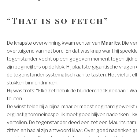
“That is so fetch”
De knapste overwinning kwam echter van
Maurits
. Die v
overtuigend van het bord. En dat was knap want hij speelde 
tegenstander vocht op een gegeven moment tegen tijdnoo
zijn begincijfers op de klok. Hij plaatste gigantische vrag
de tegenstander systematisch aan te tasten. Het viel uit el
stukken binnendringen.
Hij was trots: “Elke zet heb ik de blundercheck gedaan.” W
fouten.
De winst telde hij al bijna, maar er moest nog hard gewerkt
erg lastig toreneindspel, ik moet goed blijven nadenken”, kw
vertellen. De tegenstander deed een zet een Maurits nam
zitten en had al zijn antwoord klaar. Over goed nadenken 