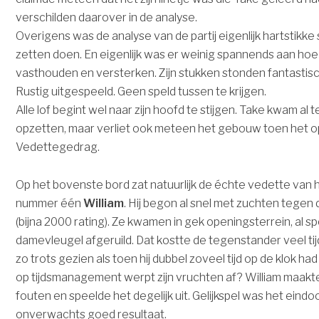
verschilden daarover in de analyse.
Overigens was de analyse van de partij eigenlijk hartstikke
zetten doen. En eigenlijk was er weinig spannends aan hoe
vasthouden en versterken. Zijn stukken stonden fantastis
Rustig uitgespeeld. Geen speld tussen te krijgen.
Alle lof begint wel naar zijn hoofd te stijgen. Take kwam al
opzetten, maar verliet ook meteen het gebouw toen het o
Vedettegedrag.
Op het bovenste bord zat natuurlijk de échte vedette van 
nummer één
William
. Hij begon al snel met zuchten tegen
(bijna 2000 rating). Ze kwamen in gek openingsterrein, al 
damevleugel afgeruild. Dat kostte de tegenstander veel tij
zo trots gezien als toen hij dubbel zoveel tijd op de klok ha
op tijdsmanagement werpt zijn vruchten af? William maak
fouten en speelde het degelijk uit. Gelijkspel was het eindo
onverwachts goed resultaat.