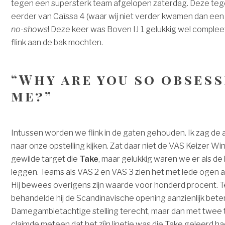
tegen een supersterk team afgelopen zaterdag. Deze te
eerder van Caïssa 4 (waar wij niet verder kwamen dan een
no-shows
! Deze keer was Boven IJ 1 gelukkig wel comple
flink aan de bak mochten.
“Why are you so obses
me?”
Intussen worden we flink in de gaten gehouden. Ik zag de 
naar onze opstelling kijken. Zat daar niet de VAS Keizer W
gewilde target die
Take
, maar gelukkig waren we er als de 
leggen. Teams als VAS 2 en VAS 3 zien het met lede ogen a
Hij bewees overigens zijn waarde voor honderd procent. 
behandelde hij de Scandinavische opening aanzienlijk beter.
Damegambietachtige stelling terecht, maar dan met twee 
claimde meteen dat het zíjn linetje was die Take geleerd 