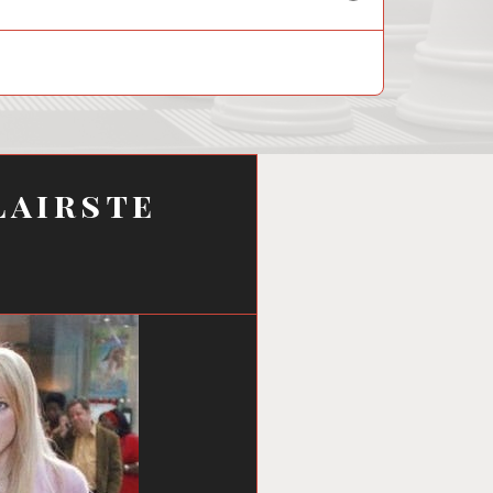
child
menu
lairste