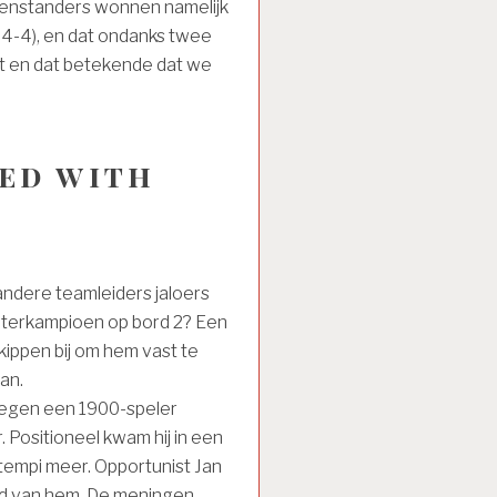
genstanders wonnen namelijk
 4-4), en dat ondanks twee
et en dat betekende dat we
sed with
andere teamleiders jaloers
interkampioen op bord 2? Een
kippen bij om hem vast te
an.
Tegen een 1900-speler
 Positioneel kwam hij in een
tempi meer. Opportunist Jan
had van hem. De meningen