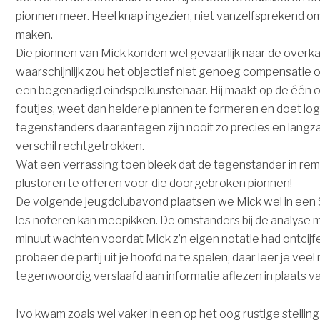
pionnen meer. Heel knap ingezien, niet vanzelfsprekend om
maken.
Die pionnen van Mick konden wel gevaarlijk naar de overk
waarschijnlijk zou het objectief niet genoeg compensatie o
een begenadigd eindspelkunstenaar. Hij maakt op de één 
foutjes, weet dan heldere plannen te formeren en doet log
tegenstanders daarentegen zijn nooit zo precies en lang
verschil rechtgetrokken.
Wat een verrassing toen bleek dat de tegenstander in remi
plustoren te offeren voor die doorgebroken pionnen!
De volgende jeugdclubavond plaatsen we Mick wel in een S
les noteren kan meepikken. De omstanders bij de analyse m
minuut wachten voordat Mick z’n eigen notatie had ontcijfe
probeer de partij uit je hoofd na te spelen, daar leer je vee
tegenwoordig verslaafd aan informatie aflezen in plaats va
Ivo kwam zoals wel vaker in een op het oog rustige stelling 