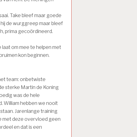
 saai. Take bleef maar goede
 hij de wurggreep maar bleef
ch, prima gecoördineerd.
 te laat om mee te helpen met
pruimen kon beginnen.
het team: onbetwiste
 de sterke Martin de Koning
spoedig was de hele
d. William hebben we nooit
d staan. Jarenlange training
te met deze overvloed geen
ordeel en dat is een