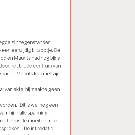
eegde zijn tegenstander
een eenzijdig blitzpotje. De
d en Maurits had nog bijna
en door het brede centrum van
kaar en Maurits kon met zijn
aarvan akte, hij maakte geen
 worden. “Dit is wel nog een
am hij in alle spanning
 niet eens de moeite om te
gesproken… De intimidatie