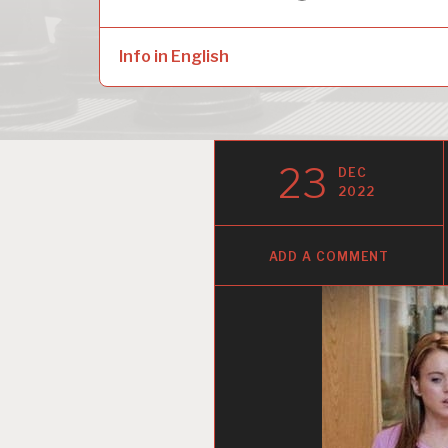
naar:
child
menu
Info in English
23
DEC
2022
ADD A COMMENT