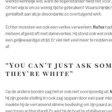
werkte kennelijk wel, want de tegenstander hield het voor 
Of het wijs is om zo weinig tijd te gebruiken? Waarschijnlijk
genialiteit aan als je desondanks zo overtuigend wint.
Echter moesten we ook een verlies verwerken.
Rufus
had
meteen afgestraft met dameverlies. Hij stond ook wel onde
een gelijkwaardige strijd. Er viel niet veel meer te redden
af.
“You can’t just ask so
they’re white”
Op de andere borden zag het er ook niet voorspoedig uit.
hij zijn goede stelling in rook zag opgaan door een paar misv
maakte hij de verrassend slimme beslissing om zijn paard 
een toren achterstand! Zo wist hij de boel te stabiliseren e