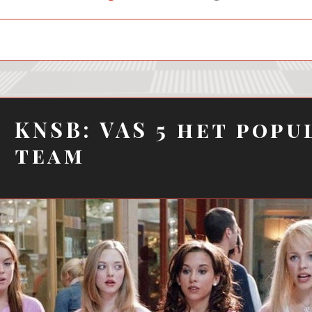
child
menu
KNSB: VAS 5 het popu
team