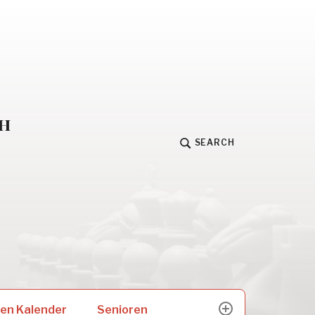
h
SEARCH
Senioren
en Kalender
expand