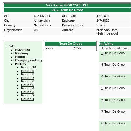
VAS Keizer 25-26 CYCLUS 1
VAS - Teun De Groot
Site
VAS1822.nl
Start date
1-9-2024
City
Amsterdam
End date
1-7-2025
Country
Netherlands
Pairing system
Keizer
Organization
VAS
Arbiters
Niels van Dam
Niels Hoefsloot
Teun De Groot
Nr.
White
VAS
Rating
1695
1
Lode Broekman
Player list
2
Teun De Groot
Ranking
Period 1
Category rankings
History
3
Teun De Groot
Round 10
Round 9
Round 8
4
Teun De Groot
Round 7
Round 6
Round 5
5
Teun De Groot
Round 4
Round 3
Round 2
Round 1
6
Teun De Groot
7
Teun De Groot
8
Teun De Groot