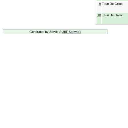
9
Teun De Groot
10
Teun De Groot
Generated by Sevilla ©
JBF Software