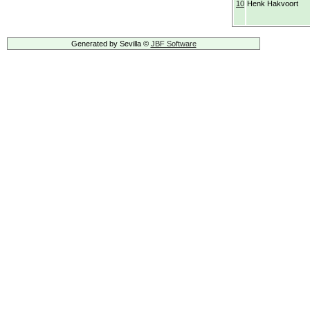
10
Henk Hakvoort
Generated by Sevilla ©
JBF Software