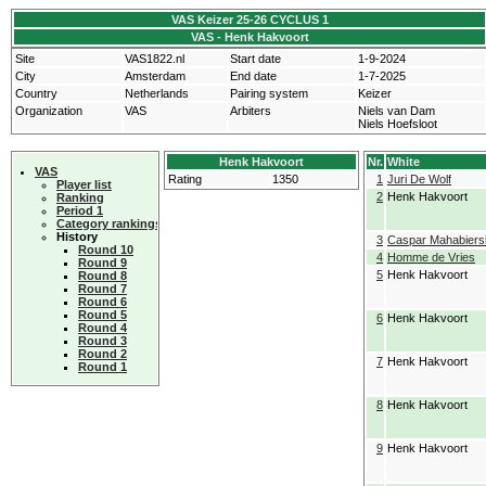
VAS Keizer 25-26 CYCLUS 1
VAS - Henk Hakvoort
Site
VAS1822.nl
Start date
1-9-2024
City
Amsterdam
End date
1-7-2025
Country
Netherlands
Pairing system
Keizer
Organization
VAS
Arbiters
Niels van Dam
Niels Hoefsloot
Henk Hakvoort
Nr.
White
VAS
Rating
1350
1
Juri De Wolf
Player list
2
Henk Hakvoort
Ranking
Period 1
Category rankings
History
3
Caspar Mahabiers
Round 10
4
Homme de Vries
Round 9
5
Henk Hakvoort
Round 8
Round 7
Round 6
Round 5
6
Henk Hakvoort
Round 4
Round 3
Round 2
7
Henk Hakvoort
Round 1
8
Henk Hakvoort
9
Henk Hakvoort