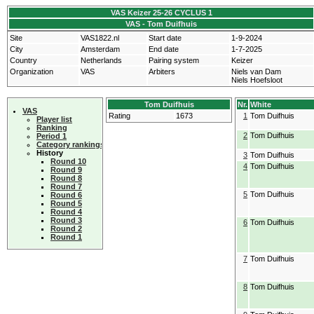
VAS Keizer 25-26 CYCLUS 1
VAS - Tom Duifhuis
Site
VAS1822.nl
Start date
1-9-2024
City
Amsterdam
End date
1-7-2025
Country
Netherlands
Pairing system
Keizer
Organization
VAS
Arbiters
Niels van Dam
Niels Hoefsloot
Tom Duifhuis
Nr.
White
VAS
Rating
1673
1
Tom Duifhuis
Player list
Ranking
2
Tom Duifhuis
Period 1
Category rankings
History
3
Tom Duifhuis
Round 10
4
Tom Duifhuis
Round 9
Round 8
Round 7
5
Tom Duifhuis
Round 6
Round 5
Round 4
Round 3
6
Tom Duifhuis
Round 2
Round 1
7
Tom Duifhuis
8
Tom Duifhuis