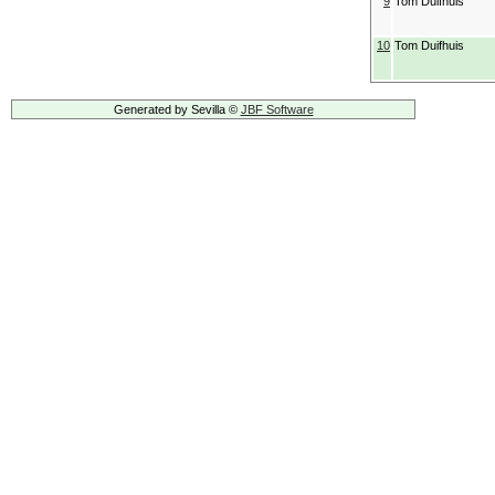
9
Tom Duifhuis
10
Tom Duifhuis
Generated by Sevilla ©
JBF Software