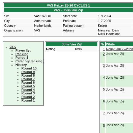
VAS Keizer 25-26 CYCLUS 1
VAS - Joris Van Zijl
Site
VAS1822.nl
Start date
1-9-2024
City
Amsterdam
End date
1-7-2025
Country
Netherlands
Pairing system
Keizer
Organization
VAS
Arbiters
Niels van Dam
Niels Hoefsloot
Joris Van Zijl
Nr.
White
VAS
Rating
1898
1
Remy Van Zwieten
Player list
2
Joris Van Zijl
Ranking
Period 1
Category rankings
History
3
Joris Van Zijl
Round 10
Round 9
Round 8
4
Joris Van Zijl
Round 7
Round 6
Round 5
5
Joris Van Zijl
Round 4
Round 3
Round 2
Round 1
6
Joris Van Zijl
7
Joris Van Zijl
8
Joris Van Zijl